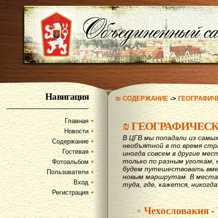
Навигация
₪ СОДЕРЖАНИЕ
->
ГЕОГРАФИЧ
Главная
₪
ГЕОГРАФИЧЕС
Новости
В ЦГВ мы попадали из самых
Содержание
необъятной в то время стр
Гостевая
иногда совсем в другие мес
только по разным уголкам, 
Фотоальбом
будем путешествовать вме
Пользователи
новым маршрутам. В места,
Вход
туда, где, кажется, никогд
Регистрация
▫ Чехословакия -