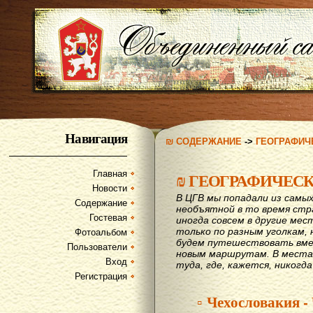
Навигация
₪ СОДЕРЖАНИЕ
->
ГЕОГРАФИЧ
Главная
₪
ГЕОГРАФИЧЕС
Новости
В ЦГВ мы попадали из самых
Содержание
необъятной в то время стр
Гостевая
иногда совсем в другие мес
только по разным уголкам, 
Фотоальбом
будем путешествовать вме
Пользователи
новым маршрутам. В места,
Вход
туда, где, кажется, никогд
Регистрация
▫ Чехословакия -