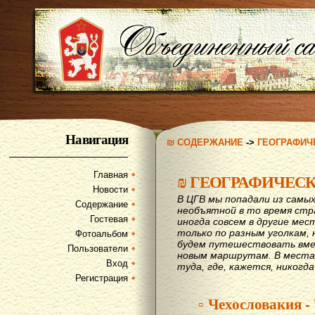
Навигация
₪ СОДЕРЖАНИЕ
->
ГЕОГРАФИЧ
Главная
₪
ГЕОГРАФИЧЕС
Новости
В ЦГВ мы попадали из самых
Содержание
необъятной в то время стр
Гостевая
иногда совсем в другие мес
только по разным уголкам, 
Фотоальбом
будем путешествовать вме
Пользователи
новым маршрутам. В места,
Вход
туда, где, кажется, никогд
Регистрация
▫ Чехословакия -