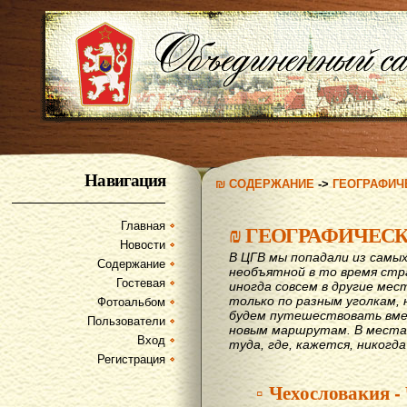
Навигация
₪ СОДЕРЖАНИЕ
->
ГЕОГРАФИЧ
Главная
₪
ГЕОГРАФИЧЕС
Новости
В ЦГВ мы попадали из самых
Содержание
необъятной в то время стр
Гостевая
иногда совсем в другие мес
только по разным уголкам, 
Фотоальбом
будем путешествовать вме
Пользователи
новым маршрутам. В места,
Вход
туда, где, кажется, никогд
Регистрация
▫ Чехословакия -