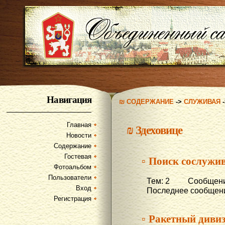
Навигация
₪ СОДЕРЖАНИЕ
->
СЛУЖИВАЯ
Главная
₪
Здеховице
Новости
Содержание
Гостевая
▫ Поиск сослужив
Фотоальбом
Пользователи
Тем: 2 Сообщени
Вход
Последнее сообщени
Регистрация
▫ Ракетный диви