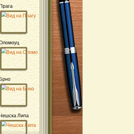
Прага
Оломоуц
Брно
Чешска Липа