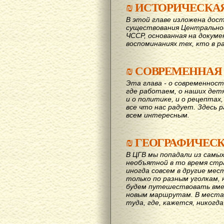
₪
ИСТОРИЧЕСКА
В этой главе изложена дост
существования Центрально
ЧССР, основанная на докум
воспоминаниях тех, кто в р
₪
СОВРЕМЕННАЯ
Эта глава - о современност
где работаем, о наших детях
и о политике, и о рецептах,
все что нас радует. Здесь 
всем интересным.
₪
ГЕОГРАФИЧЕС
В ЦГВ мы попадали из самых
необъятной в то время стр
иногда совсем в другие мес
только по разным уголкам, 
будем путешествовать вме
новым маршрутам. В места,
туда, где, кажется, никогд