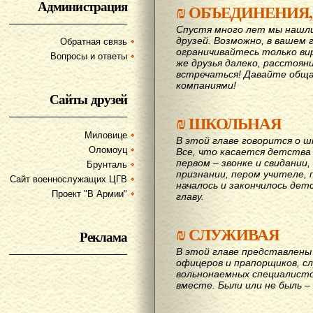
Администрация
₪
ОБЪЕДИНЕНИЯ,
Спустя много лет мы нашл
друзей. Возможно, в вашем 
Обратная связь
ограничивайтесь только ви
Вопросы и ответы
же друзья далеко, расстояни
вcтречаться! Давайте обща
компаниями!
Сайты друзей
₪
ШКОЛЬНАЯ
Миловице
В этой главе говорится о шк
Оломоуц
Все, что касается детства
первом – звонке и свидании,
Брунталь
признании, пером учителе, п
Сайт военнослужащих ЦГВ
началось и закончилось дет
Проект "В Армии"
главу.
₪
СЛУЖИВАЯ
Реклама
В этой главе представлены 
офицеров и прапорщиков, сл
вольнонаемных специалисто
вместе. Были или не быль – 