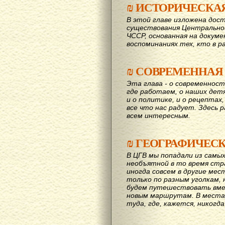
₪
ИСТОРИЧЕСКА
В этой главе изложена дост
существования Центрально
ЧССР, основанная на докум
воспоминаниях тех, кто в р
₪
СОВРЕМЕННАЯ
Эта глава - о современност
где работаем, о наших детях
и о политике, и о рецептах,
все что нас радует. Здесь 
всем интересным.
₪
ГЕОГРАФИЧЕС
В ЦГВ мы попадали из самых
необъятной в то время стр
иногда совсем в другие мес
только по разным уголкам, 
будем путешествовать вме
новым маршрутам. В места,
туда, где, кажется, никогд