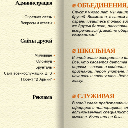
Администрация
₪
ОБЪЕДИНЕНИЯ,
Спустя много лет мы нашл
друзей. Возможно, в вашем 
Обратная связь
ограничивайтесь только ви
Вопросы и ответы
же друзья далеко, расстояни
вcтречаться! Давайте обща
компаниями!
Сайты друзей
₪
ШКОЛЬНАЯ
Миловице
В этой главе говорится о шк
Оломоуц
Все, что касается детства
первом – звонке и свидании,
Брунталь
признании, пером учителе, п
Сайт военнослужащих ЦГВ
началось и закончилось дет
Проект "В Армии"
главу.
₪
СЛУЖИВАЯ
Реклама
В этой главе представлены 
офицеров и прапорщиков, сл
вольнонаемных специалисто
вместе. Были или не быль – 