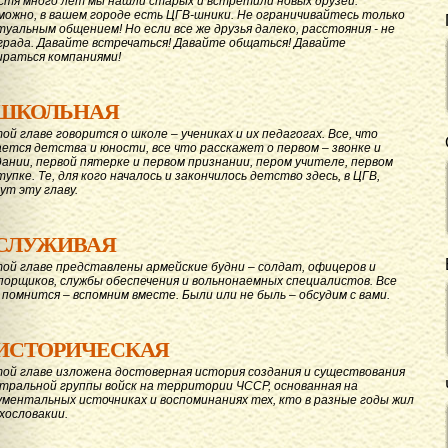
стя много лет мы нашли старых и встретили новых друзей.
можно, в вашем городе есть ЦГВ-шники. Не ограничивайтесь только
туальным общением! Но если все же друзья далеко, расстояния - не
града. Давайте вcтречаться! Давайте общаться! Давайте
ираться компаниями!
ШКОЛЬНАЯ
той главе говорится о школе – учениках и их педагогах. Все, что
ается детства и юности, все что расскажет о первом – звонке и
дании, первой пятерке и первом признании, пером учителе, первом
тупке. Те, для кого началось и закончилось детство здесь, в ЦГВ,
ут эту главу.
СЛУЖИВАЯ
той главе представлены армейские будни – солдат, офицеров и
порщиков, службы обеспечения и вольнонаемных специалистов. Все
 помнится – вспомним вместе. Были или не быль – обсудим с вами.
ИСТОРИЧЕСКАЯ
той главе изложена достоверная история создания и существования
тральной группы войск на территории ЧССР, основанная на
ументальных источниках и воспоминаниях тех, кто в разные годы жил
ехословакии.