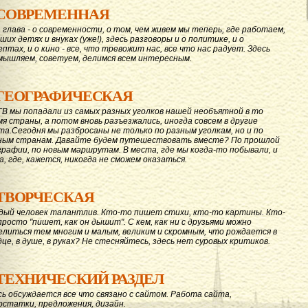
СОВРЕМЕННАЯ
 глава - о современности, о том, чем живем мы теперь, где работаем,
ших детях и внуках (уже!), здесь разговоры и о политике, и о
ептах, и о кино - все, что тревожит нас, все что нас радует. Здесь
мышляем, советуем, делимся всем интересным.
ГЕОГРАФИЧЕСКАЯ
ГВ мы попадали из самых разных уголков нашей необъятной в то
мя страны, а потом вновь разъезжались, иногда совсем в другие
та.Сегодня мы разбросаны не только по разным уголкам, но и по
ным странам. Давайте будем путешествовать вместе? По прошлой
графии, по новым маршрутам. В места, где мы когда-то побывали, и
а, где, кажется, никогда не сможем оказаться.
ТВОРЧЕСКАЯ
дый человек талантлив. Кто-то пишет стихи, кто-то картины. Кто-
просто "пишет, как он дышит". С кем, как ни с друзьями можно
елиться тем многим и малым, великим и скромным, что рождается в
дце, в душе, в руках? Не стесняйтесь, здесь нет суровых критиков.
ТЕХНИЧЕСКИЙ РАЗДЕЛ
сь обсуждается все что связано с сайтом. Работа сайта,
остатки, предложения, дизайн.