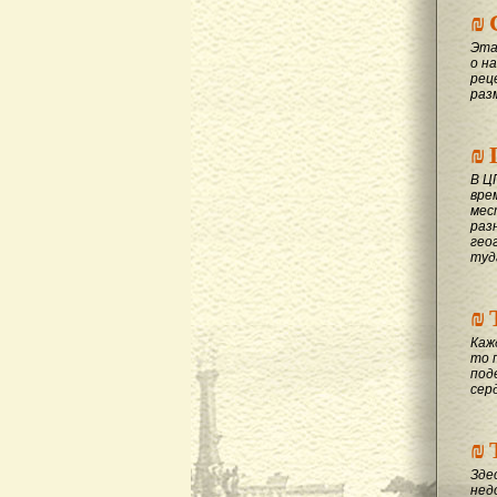
₪
Эта
о на
рец
раз
₪
В Ц
вре
мес
раз
гео
туд
₪
Каж
то 
под
сер
₪
Зде
нед