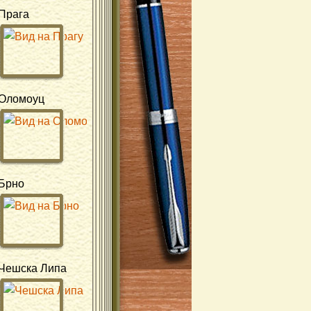
Прага
Оломоуц
Брно
Чешска Липа