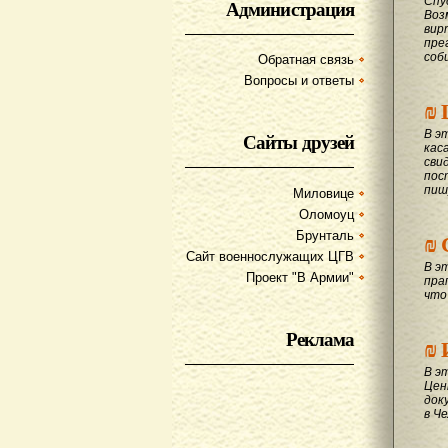
Спу
Администрация
Воз
вир
пре
соб
Обратная связь
Вопросы и ответы
₪
В э
Сайты друзей
кас
сви
пос
пиш
Миловице
Оломоуц
₪
Брунталь
Сайт военнослужащих ЦГВ
В э
Проект "В Армии"
пра
что
Реклама
₪
В э
Цен
док
в Ч