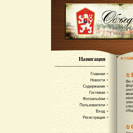
Навигация
₪ СОД
₪
Главная
Новости
Вы 
фор
Содержание
инс
Гостевая
мож
нео
Фотоальбом
чле
Пользователи
сле
общ
Вход
Регистрация
₪