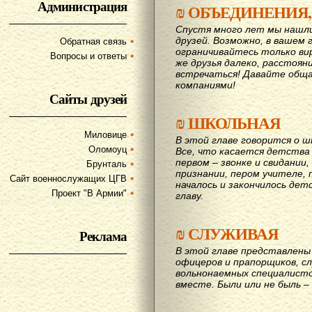
Администрация
₪
ОБЪЕДИНЕНИЯ,
Спустя много лет мы нашл
друзей. Возможно, в вашем 
Обратная связь
ограничивайтесь только ви
Вопросы и ответы
же друзья далеко, расстояни
вcтречаться! Давайте обща
компаниями!
Сайты друзей
₪
ШКОЛЬНАЯ
Миловице
В этой главе говорится о шк
Оломоуц
Все, что касается детства
первом – звонке и свидании,
Брунталь
признании, пером учителе, п
Сайт военнослужащих ЦГВ
началось и закончилось дет
Проект "В Армии"
главу.
₪
СЛУЖИВАЯ
Реклама
В этой главе представлены 
офицеров и прапорщиков, сл
вольнонаемных специалисто
вместе. Были или не быль – 