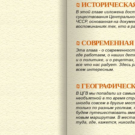
₪
ИСТОРИЧЕСКА
В этой главе изложена дост
существования Центрально
ЧССР, основанная на докум
воспоминаниях тех, кто в р
₪
СОВРЕМЕННАЯ
Эта глава - о современност
где работаем, о наших детях
и о политике, и о рецептах,
все что нас радует. Здесь 
всем интересным.
₪
ГЕОГРАФИЧЕС
В ЦГВ мы попадали из самых
необъятной в то время стр
иногда совсем в другие мес
только по разным уголкам, 
будем путешествовать вме
новым маршрутам. В места,
туда, где, кажется, никогд