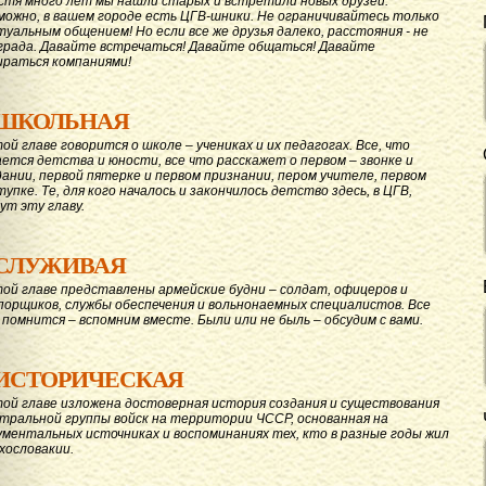
стя много лет мы нашли старых и встретили новых друзей.
можно, в вашем городе есть ЦГВ-шники. Не ограничивайтесь только
туальным общением! Но если все же друзья далеко, расстояния - не
града. Давайте вcтречаться! Давайте общаться! Давайте
ираться компаниями!
ШКОЛЬНАЯ
той главе говорится о школе – учениках и их педагогах. Все, что
ается детства и юности, все что расскажет о первом – звонке и
дании, первой пятерке и первом признании, пером учителе, первом
тупке. Те, для кого началось и закончилось детство здесь, в ЦГВ,
ут эту главу.
СЛУЖИВАЯ
той главе представлены армейские будни – солдат, офицеров и
порщиков, службы обеспечения и вольнонаемных специалистов. Все
 помнится – вспомним вместе. Были или не быль – обсудим с вами.
ИСТОРИЧЕСКАЯ
той главе изложена достоверная история создания и существования
тральной группы войск на территории ЧССР, основанная на
ументальных источниках и воспоминаниях тех, кто в разные годы жил
ехословакии.