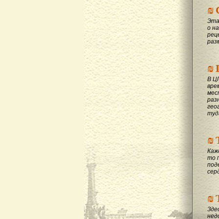
₪
Эта
о на
рец
раз
₪
В Ц
вре
мес
раз
гео
туд
₪
Каж
то 
под
сер
₪
Зде
нед