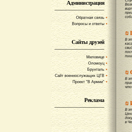
Спу
Администрация
Воз
вир
пре
соб
Обратная связь
Вопросы и ответы
₪
В э
Сайты друзей
кас
сви
пос
пиш
Миловице
Оломоуц
₪
Брунталь
Сайт военнослужащих ЦГВ
В э
Проект "В Армии"
пра
что
Реклама
₪
В э
Цен
док
в Ч