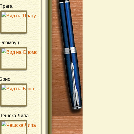
Прага
Оломоуц
Брно
Чешска Липа