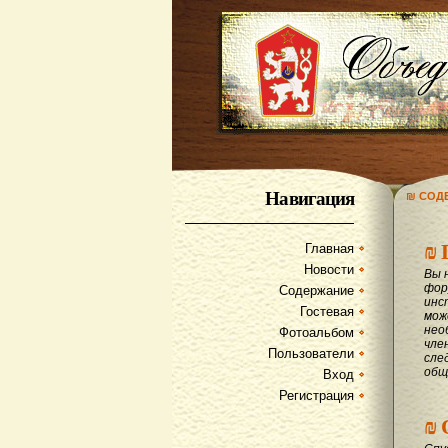
Навигация
₪ СОД
₪
Главная
Новости
Вы 
фор
Содержание
инс
Гостевая
мож
нео
Фотоальбом
чле
Пользователи
сле
общ
Вход
Регистрация
₪