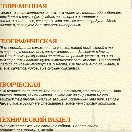
СОВРЕМЕННАЯ
 глава - о современности, о том, чем живем мы теперь, где работаем,
ших детях и внуках (уже!), здесь разговоры и о политике, и о
ептах, и о кино - все, что тревожит нас, все что нас радует. Здесь
мышляем, советуем, делимся всем интересным.
ГЕОГРАФИЧЕСКАЯ
ГВ мы попадали из самых разных уголков нашей необъятной в то
мя страны, а потом вновь разъезжались, иногда совсем в другие
та.Сегодня мы разбросаны не только по разным уголкам, но и по
ным странам. Давайте будем путешествовать вместе? По прошлой
графии, по новым маршрутам. В места, где мы когда-то побывали, и
а, где, кажется, никогда не сможем оказаться.
ТВОРЧЕСКАЯ
дый человек талантлив. Кто-то пишет стихи, кто-то картины. Кто-
просто "пишет, как он дышит". С кем, как ни с друзьями можно
елиться тем многим и малым, великим и скромным, что рождается в
дце, в душе, в руках? Не стесняйтесь, здесь нет суровых критиков.
ТЕХНИЧЕСКИЙ РАЗДЕЛ
сь обсуждается все что связано с сайтом. Работа сайта,
остатки, предложения, дизайн.