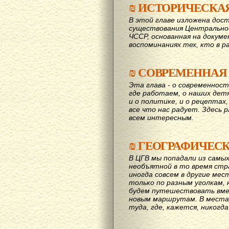
₪
ИСТОРИЧЕСКА
В этой главе изложена дост
существования Центрально
ЧССР, основанная на докум
воспоминаниях тех, кто в р
₪
СОВРЕМЕННАЯ
Эта глава - о современност
где работаем, о наших детях
и о политике, и о рецептах,
все что нас радует. Здесь 
всем интересным.
₪
ГЕОГРАФИЧЕС
В ЦГВ мы попадали из самых
необъятной в то время стр
иногда совсем в другие мес
только по разным уголкам, 
будем путешествовать вме
новым маршрутам. В места,
туда, где, кажется, никогд