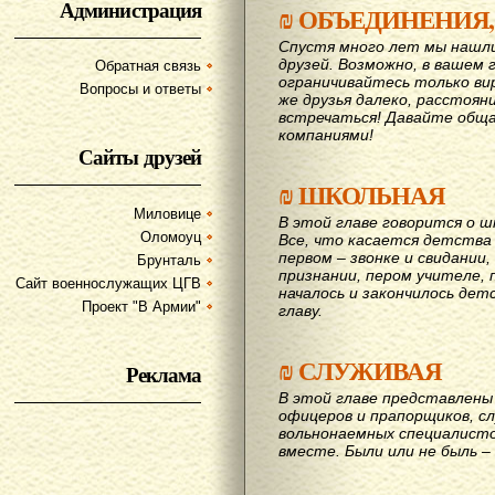
Администрация
₪
ОБЪЕДИНЕНИЯ,
Спустя много лет мы нашл
друзей. Возможно, в вашем 
Обратная связь
ограничивайтесь только ви
Вопросы и ответы
же друзья далеко, расстояни
вcтречаться! Давайте обща
компаниями!
Сайты друзей
₪
ШКОЛЬНАЯ
Миловице
В этой главе говорится о шк
Оломоуц
Все, что касается детства
первом – звонке и свидании,
Брунталь
признании, пером учителе, п
Сайт военнослужащих ЦГВ
началось и закончилось дет
Проект "В Армии"
главу.
₪
СЛУЖИВАЯ
Реклама
В этой главе представлены 
офицеров и прапорщиков, сл
вольнонаемных специалисто
вместе. Были или не быль – 