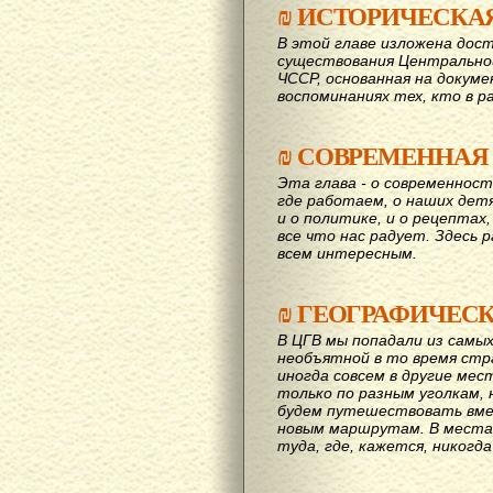
₪
ИСТОРИЧЕСКА
В этой главе изложена дост
существования Центрально
ЧССР, основанная на докум
воспоминаниях тех, кто в р
₪
СОВРЕМЕННАЯ
Эта глава - о современност
где работаем, о наших детях
и о политике, и о рецептах,
все что нас радует. Здесь 
всем интересным.
₪
ГЕОГРАФИЧЕС
В ЦГВ мы попадали из самых
необъятной в то время стр
иногда совсем в другие мес
только по разным уголкам, 
будем путешествовать вме
новым маршрутам. В места,
туда, где, кажется, никогд