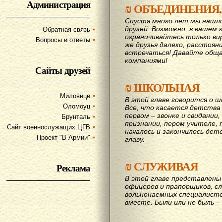
Администрация
₪
ОБЪЕДИНЕНИЯ,
Спустя много лет мы нашл
друзей. Возможно, в вашем 
Обратная связь
ограничивайтесь только ви
Вопросы и ответы
же друзья далеко, расстояни
вcтречаться! Давайте обща
компаниями!
Сайты друзей
₪
ШКОЛЬНАЯ
Миловице
В этой главе говорится о шк
Оломоуц
Все, что касается детства
первом – звонке и свидании,
Брунталь
признании, пером учителе, п
Сайт военнослужащих ЦГВ
началось и закончилось дет
Проект "В Армии"
главу.
₪
СЛУЖИВАЯ
Реклама
В этой главе представлены 
офицеров и прапорщиков, сл
вольнонаемных специалисто
вместе. Были или не быль – 