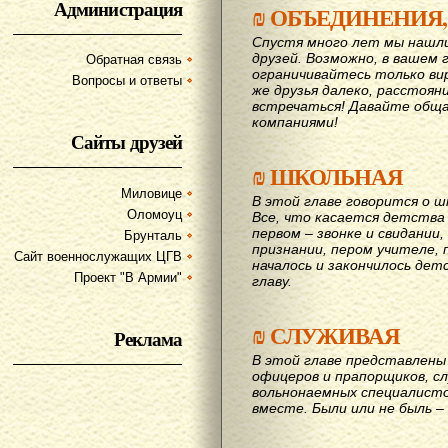
Администрация
₪
ОБЪЕДИНЕНИЯ,
Спустя много лет мы нашл
друзей. Возможно, в вашем 
Обратная связь
ограничивайтесь только ви
Вопросы и ответы
же друзья далеко, расстояни
вcтречаться! Давайте обща
компаниями!
Сайты друзей
₪
ШКОЛЬНАЯ
Миловице
В этой главе говорится о шк
Оломоуц
Все, что касается детства
первом – звонке и свидании,
Брунталь
признании, пером учителе, п
Сайт военнослужащих ЦГВ
началось и закончилось дет
Проект "В Армии"
главу.
₪
СЛУЖИВАЯ
Реклама
В этой главе представлены 
офицеров и прапорщиков, сл
вольнонаемных специалисто
вместе. Были или не быль – 