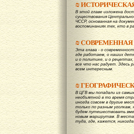
₪
ИСТОРИЧЕСКА
В этой главе изложена дост
существования Центрально
ЧССР, основанная на докум
воспоминаниях тех, кто в р
₪
СОВРЕМЕННАЯ
Эта глава - о современност
где работаем, о наших детях
и о политике, и о рецептах,
все что нас радует. Здесь 
всем интересным.
₪
ГЕОГРАФИЧЕС
В ЦГВ мы попадали из самых
необъятной в то время стр
иногда совсем в другие мес
только по разным уголкам, 
будем путешествовать вме
новым маршрутам. В места,
туда, где, кажется, никогд