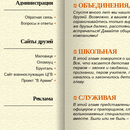
Администрация
₪
ОБЪЕДИНЕНИЯ,
Спустя много лет мы нашл
друзей. Возможно, в вашем 
Обратная связь
ограничивайтесь только ви
Вопросы и ответы
же друзья далеко, расстояни
вcтречаться! Давайте обща
компаниями!
Сайты друзей
₪
ШКОЛЬНАЯ
Миловице
В этой главе говорится о шк
Оломоуц
Все, что касается детства
первом – звонке и свидании,
Брунталь
признании, пером учителе, п
Сайт военнослужащих ЦГВ
началось и закончилось дет
Проект "В Армии"
главу.
₪
СЛУЖИВАЯ
Реклама
В этой главе представлены 
офицеров и прапорщиков, сл
вольнонаемных специалисто
вместе. Были или не быль – 