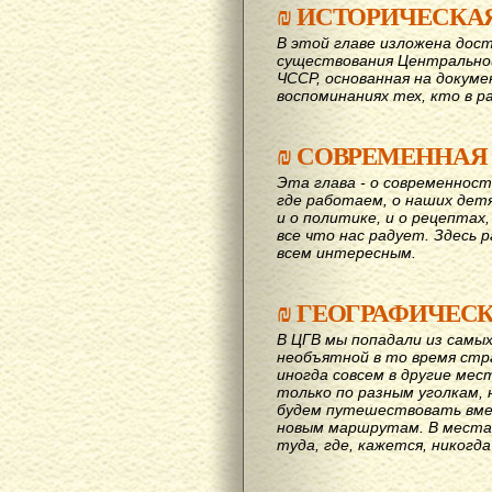
₪
ИСТОРИЧЕСКА
В этой главе изложена дост
существования Центрально
ЧССР, основанная на докум
воспоминаниях тех, кто в р
₪
СОВРЕМЕННАЯ
Эта глава - о современност
где работаем, о наших детях
и о политике, и о рецептах,
все что нас радует. Здесь 
всем интересным.
₪
ГЕОГРАФИЧЕС
В ЦГВ мы попадали из самых
необъятной в то время стр
иногда совсем в другие мес
только по разным уголкам, 
будем путешествовать вме
новым маршрутам. В места,
туда, где, кажется, никогд