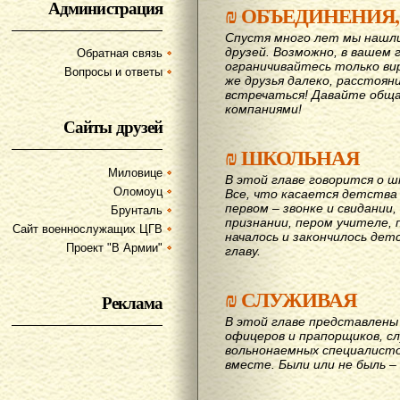
Администрация
₪
ОБЪЕДИНЕНИЯ,
Спустя много лет мы нашл
друзей. Возможно, в вашем 
Обратная связь
ограничивайтесь только ви
Вопросы и ответы
же друзья далеко, расстояни
вcтречаться! Давайте обща
компаниями!
Сайты друзей
₪
ШКОЛЬНАЯ
Миловице
В этой главе говорится о шк
Оломоуц
Все, что касается детства
первом – звонке и свидании,
Брунталь
признании, пером учителе, п
Сайт военнослужащих ЦГВ
началось и закончилось дет
Проект "В Армии"
главу.
₪
СЛУЖИВАЯ
Реклама
В этой главе представлены 
офицеров и прапорщиков, сл
вольнонаемных специалисто
вместе. Были или не быль – 