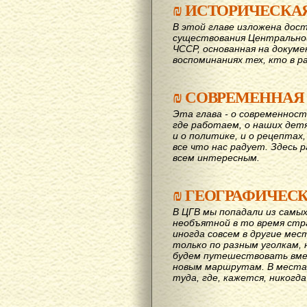
₪
ИСТОРИЧЕСКА
В этой главе изложена дост
существования Центрально
ЧССР, основанная на докум
воспоминаниях тех, кто в р
₪
СОВРЕМЕННАЯ
Эта глава - о современност
где работаем, о наших детях
и о политике, и о рецептах,
все что нас радует. Здесь 
всем интересным.
₪
ГЕОГРАФИЧЕС
В ЦГВ мы попадали из самых
необъятной в то время стр
иногда совсем в другие мес
только по разным уголкам, 
будем путешествовать вме
новым маршрутам. В места,
туда, где, кажется, никогд