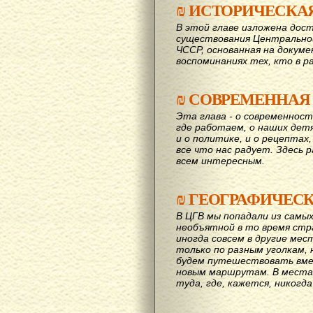
₪
ИСТОРИЧЕСКА
В этой главе изложена дост
существования Центрально
ЧССР, основанная на докум
воспоминаниях тех, кто в р
₪
СОВРЕМЕННАЯ
Эта глава - о современност
где работаем, о наших детях
и о политике, и о рецептах,
все что нас радует. Здесь 
всем интересным.
₪
ГЕОГРАФИЧЕС
В ЦГВ мы попадали из самых
необъятной в то время стр
иногда совсем в другие мес
только по разным уголкам, 
будем путешествовать вме
новым маршрутам. В места,
туда, где, кажется, никогд