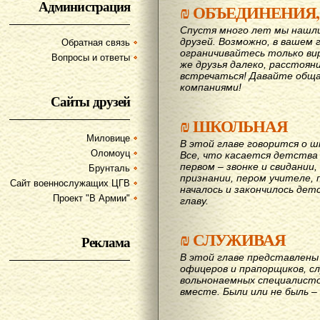
Администрация
₪
ОБЪЕДИНЕНИЯ,
Спустя много лет мы нашл
друзей. Возможно, в вашем 
Обратная связь
ограничивайтесь только ви
Вопросы и ответы
же друзья далеко, расстояни
вcтречаться! Давайте обща
компаниями!
Сайты друзей
₪
ШКОЛЬНАЯ
Миловице
В этой главе говорится о шк
Оломоуц
Все, что касается детства
первом – звонке и свидании,
Брунталь
признании, пером учителе, п
Сайт военнослужащих ЦГВ
началось и закончилось дет
Проект "В Армии"
главу.
₪
СЛУЖИВАЯ
Реклама
В этой главе представлены 
офицеров и прапорщиков, сл
вольнонаемных специалисто
вместе. Были или не быль – 