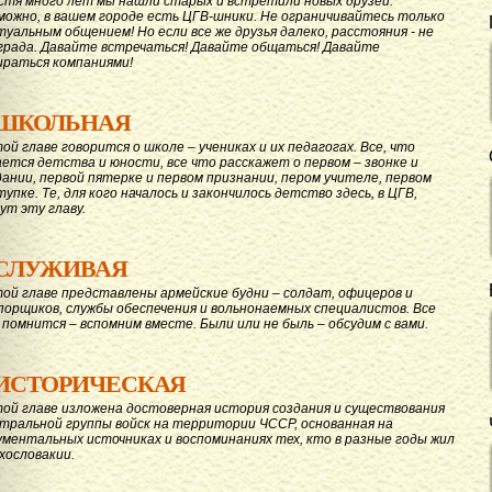
стя много лет мы нашли старых и встретили новых друзей.
можно, в вашем городе есть ЦГВ-шники. Не ограничивайтесь только
туальным общением! Но если все же друзья далеко, расстояния - не
града. Давайте вcтречаться! Давайте общаться! Давайте
ираться компаниями!
ШКОЛЬНАЯ
той главе говорится о школе – учениках и их педагогах. Все, что
ается детства и юности, все что расскажет о первом – звонке и
дании, первой пятерке и первом признании, пером учителе, первом
тупке. Те, для кого началось и закончилось детство здесь, в ЦГВ,
ут эту главу.
СЛУЖИВАЯ
той главе представлены армейские будни – солдат, офицеров и
порщиков, службы обеспечения и вольнонаемных специалистов. Все
 помнится – вспомним вместе. Были или не быль – обсудим с вами.
ИСТОРИЧЕСКАЯ
той главе изложена достоверная история создания и существования
тральной группы войск на территории ЧССР, основанная на
ументальных источниках и воспоминаниях тех, кто в разные годы жил
ехословакии.