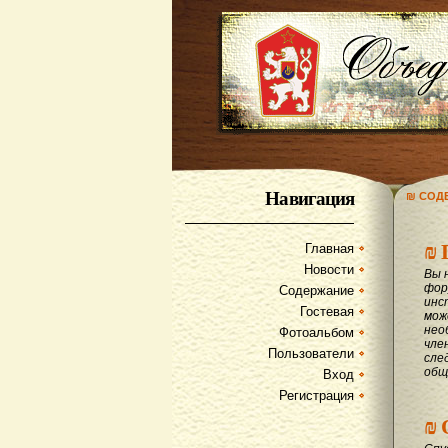
Навигация
₪ СОД
₪
Главная
Новости
Вы 
фор
Содержание
инс
Гостевая
мож
нео
Фотоальбом
чле
Пользователи
сле
общ
Вход
Регистрация
₪