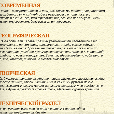
СОВРЕМЕННАЯ
 глава - о современности, о том, чем живем мы теперь, где работаем,
ших детях и внуках (уже!), здесь разговоры и о политике, и о
ептах, и о кино - все, что тревожит нас, все что нас радует. Здесь
мышляем, советуем, делимся всем интересным.
ГЕОГРАФИЧЕСКАЯ
ГВ мы попадали из самых разных уголков нашей необъятной в то
мя страны, а потом вновь разъезжались, иногда совсем в другие
та.Сегодня мы разбросаны не только по разным уголкам, но и по
ным странам. Давайте будем путешествовать вместе? По прошлой
графии, по новым маршрутам. В места, где мы когда-то побывали, и
а, где, кажется, никогда не сможем оказаться.
ТВОРЧЕСКАЯ
дый человек талантлив. Кто-то пишет стихи, кто-то картины. Кто-
просто "пишет, как он дышит". С кем, как ни с друзьями можно
елиться тем многим и малым, великим и скромным, что рождается в
дце, в душе, в руках? Не стесняйтесь, здесь нет суровых критиков.
ТЕХНИЧЕСКИЙ РАЗДЕЛ
сь обсуждается все что связано с сайтом. Работа сайта,
остатки, предложения, дизайн.