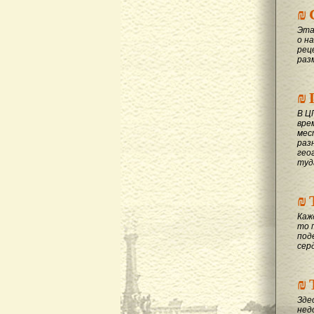
₪
Эта
о на
рец
раз
₪
В Ц
вре
мес
раз
гео
туд
₪
Каж
то 
под
сер
₪
Зде
нед