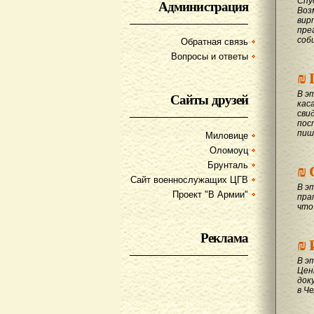
Спу
Администрация
Воз
вир
пре
соб
Обратная связь
Вопросы и ответы
₪
В э
Сайты друзей
кас
сви
пос
пиш
Миловице
Оломоуц
₪
Брунталь
Сайт военнослужащих ЦГВ
В э
Проект "В Армии"
пра
что
Реклама
₪
В э
Цен
док
в Ч