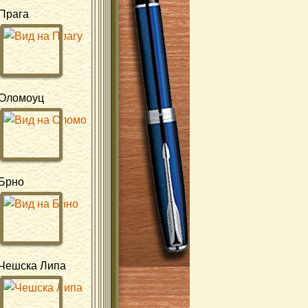
Прага
Оломоуц
Брно
Чешска Липа