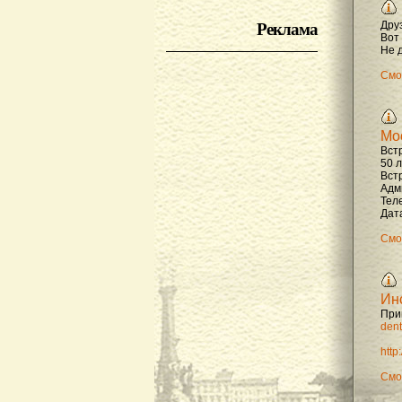
Реклама
Дру
Вот
Не д
Смо
Мо
Вст
50 
Вст
Адм
Тел
Дата
Смо
Ин
При
dent
http
Смо