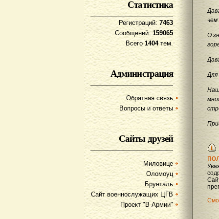
Статистика
Дав
чем
Регистраций:
7463
Сообщений:
159065
О з
Всего
1404
тем.
гор
Дав
Администрация
Для
Наш
Обратная связь
мно
Вопросы и ответы
стр
При
Сайты друзей
по
Миловице
Ува
содр
Оломоуц
Сай
Брунталь
преп
Сайт военнослужащих ЦГВ
Смо
Проект "В Армии"