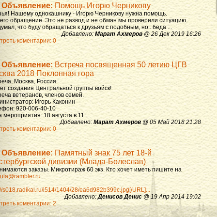
Объявление:
Помощь Игорю Черникову
зья! Нашему однокашнику - Игорю Черникову нужна помощь.
 его обращение. Это не развод и не обман мы проверили ситуацию.
умал, что буду обращаться к друзьям с подобным, но.. беда ...
Добавлено:
Марат Ахмеров
@ 26 Дек 2019 16:26
треть коментарии: 0
Объявление:
Встреча посвященная 50 летию ЦГВ
сква 2018 Поклонная гора
реча, Москва, Россия
лет создания Центральной группы войск!
реча ветеранов, членов семей.
инистратор: Игорь Каконин
ефон: 920-006-40-10
 мероприятия: 18 августа в 11:...
Добавлено:
Марат Ахмеров
@ 05 Май 2018 21:28
треть коментарии: 0
Объявление:
Памятный знак 75 лет 18-й
стербургской дивизии (Млада-Болеслав)
нимаются заказы. Микротираж 60 экз. Кто хочет иметь пишите на
ula@rambler.ru
://s018.radikal.ru/i514/1404/28/ea6d982b399c.jpg[/URL]...
Добавлено:
Денисов Денис
@ 19 Апр 2014 19:02
треть коментарии: 2