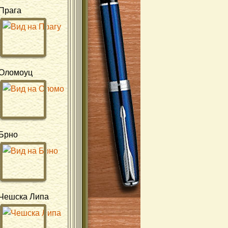
Прага
Оломоуц
Брно
Чешска Липа