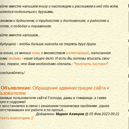
айте вместе напишем книгу о настоящем и расскажем в ней обо всём,
 хочется поделиться с друзьями.
начимом и будничном, о трудностях и достижениях, о радостях и
естях, о победах и поражениях.
айте вместе напишем...
 будущего - чтобы больше никогда не терять друг друга.
а книга, из многих
глав
, с множеством
иллюстраций
, написанная
гими
людьми
- наше общее дело. И если Вы готовы вписать свои
оки, первое, что Вам необходимо сделать - "
получить паспорт
".
соединяйтесь!
Объявление:
Обращение администрации сайта к
льзователям
жаемые пользователи сайта! Господа, дамы и товарищи, а также
уги и содружки!
т восстановлен в связи с решением технических проблемм , ранее
ятствовавших его работе и по просьб...
Добавлено:
Марат Ахмеров
@ 05 Фев 2023 09:21
треть коментарии: 0