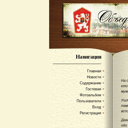
Навигация
Главная
Новости
На 
Содержание
кто
Гостевая
муж
Фотоальбом
Ушл
Пользователи
пам
Вход
всп
Регистрация
Дав
обо