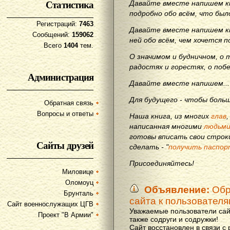
Статистика
Давайте вместе напишем кн
подробно обо всём, что бы
Регистраций:
7463
Давайте вместе напишем кн
Сообщений:
159062
ней обо всём, чем хочется п
Всего
1404
тем.
О значимом и будничном, о 
радостях и горестях, о поб
Администрация
Давайте вместе напишем...
Для будущего - чтобы больш
Обратная связь
Вопросы и ответы
Наша книга, из многих
глав
написанная многими
людьм
готовы вписать свои строки
Сайты друзей
сделать - "
получить паспор
Присоединяйтесь!
Миловице
Оломоуц
Объявление:
Обр
Брунталь
сайта к пользовател
Сайт военнослужащих ЦГВ
Уважаемые пользователи сай
Проект "В Армии"
также содруги и содружки!
Сайт восстановлен в связи с