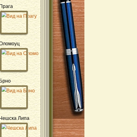
Прага
Оломоуц
Брно
Чешска Липа