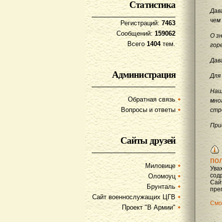
Статистика
Дав
чем
Регистраций:
7463
Сообщений:
159062
О з
Всего
1404
тем.
гор
Дав
Администрация
Для
Наш
Обратная связь
мно
Вопросы и ответы
стр
При
Сайты друзей
по
Миловице
Ува
содр
Оломоуц
Сай
Брунталь
преп
Сайт военнослужащих ЦГВ
Смо
Проект "В Армии"