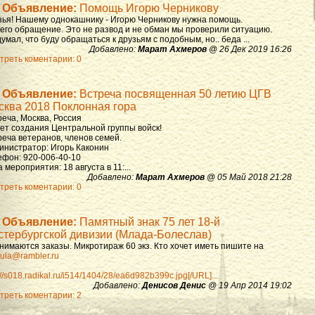
Объявление:
Помощь Игорю Черникову
зья! Нашему однокашнику - Игорю Черникову нужна помощь.
 его обращение. Это не развод и не обман мы проверили ситуацию.
умал, что буду обращаться к друзьям с подобным, но.. беда ...
Добавлено:
Марат Ахмеров
@ 26 Дек 2019 16:26
треть коментарии: 0
Объявление:
Встреча посвященная 50 летию ЦГВ
сква 2018 Поклонная гора
реча, Москва, Россия
лет создания Центральной группы войск!
реча ветеранов, членов семей.
инистратор: Игорь Каконин
ефон: 920-006-40-10
 мероприятия: 18 августа в 11:...
Добавлено:
Марат Ахмеров
@ 05 Май 2018 21:28
треть коментарии: 0
Объявление:
Памятный знак 75 лет 18-й
стербургской дивизии (Млада-Болеслав)
нимаются заказы. Микротираж 60 экз. Кто хочет иметь пишите на
ula@rambler.ru
://s018.radikal.ru/i514/1404/28/ea6d982b399c.jpg[/URL]...
Добавлено:
Денисов Денис
@ 19 Апр 2014 19:02
треть коментарии: 2