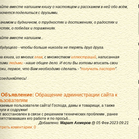
айте вместе напишем книгу о настоящем и расскажем в ней обо всём,
 хочется поделиться с друзьями.
начимом и будничном, о трудностях и достижениях, о радостях и
естях, о победах и поражениях.
айте вместе напишем...
 будущего - чтобы больше никогда не терять друг друга.
а книга, из многих
глав
, с множеством
иллюстраций
, написанная
гими
людьми
- наше общее дело. И если Вы готовы вписать свои
оки, первое, что Вам необходимо сделать - "
получить паспорт
".
соединяйтесь!
Объявление:
Обращение администрации сайта к
льзователям
жаемые пользователи сайта! Господа, дамы и товарищи, а также
уги и содружки!
т восстановлен в связи с решением технических проблемм , ранее
ятствовавших его работе и по просьб...
Добавлено:
Марат Ахмеров
@ 05 Фев 2023 09:21
треть коментарии: 0