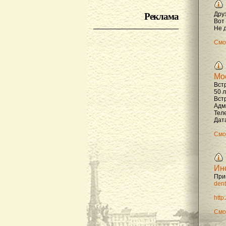
Реклама
Дру
Вот
Не д
Смо
Мо
Вст
50 
Вст
Адм
Тел
Дата
Смо
Ин
При
dent
http
Смо