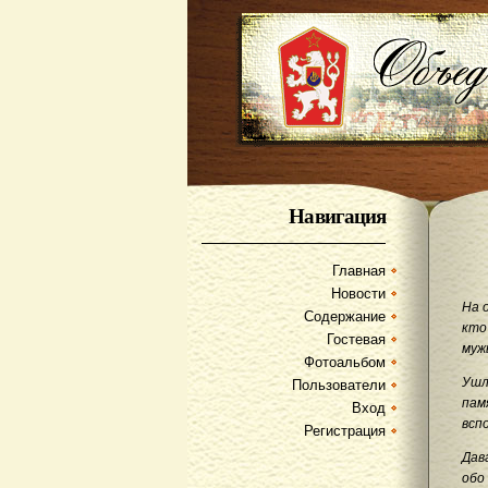
Навигация
Главная
Новости
На 
Содержание
кто
Гостевая
муж
Фотоальбом
Ушл
Пользователи
пам
Вход
всп
Регистрация
Дав
обо