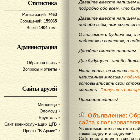
Статистика
Давайте вместе напишем кн
подробно обо всём, что бы
Регистраций:
7463
Давайте вместе напишем кн
Сообщений:
159065
ней обо всём, чем хочется п
Всего
1404
тем.
О значимом и будничном, о 
радостях и горестях, о поб
Администрация
Давайте вместе напишем...
Для будущего - чтобы больш
Обратная связь
Вопросы и ответы
Наша книга, из многих
глав
написанная многими
людьм
готовы вписать свои строки
Сайты друзей
сделать - "
получить паспор
Присоединяйтесь!
Миловице
Оломоуц
Объявление:
Обр
Брунталь
сайта к пользовател
Сайт военнослужащих ЦГВ
Уважаемые пользователи сай
Проект "В Армии"
также содруги и содружки!
Сайт восстановлен в связи с