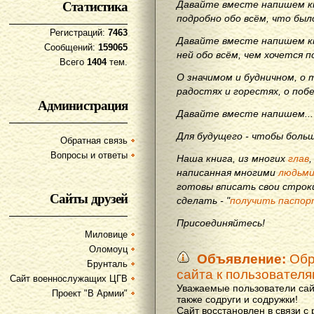
Статистика
Давайте вместе напишем кн
подробно обо всём, что бы
Регистраций:
7463
Давайте вместе напишем кн
Сообщений:
159065
ней обо всём, чем хочется п
Всего
1404
тем.
О значимом и будничном, о 
радостях и горестях, о поб
Администрация
Давайте вместе напишем...
Для будущего - чтобы больш
Обратная связь
Вопросы и ответы
Наша книга, из многих
глав
написанная многими
людьм
готовы вписать свои строки
Сайты друзей
сделать - "
получить паспор
Присоединяйтесь!
Миловице
Оломоуц
Объявление:
Обр
Брунталь
сайта к пользовател
Сайт военнослужащих ЦГВ
Уважаемые пользователи сай
Проект "В Армии"
также содруги и содружки!
Сайт восстановлен в связи с