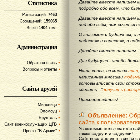
Статистика
Давайте вместе напишем кн
подробно обо всём, что бы
Регистраций:
7463
Давайте вместе напишем кн
Сообщений:
159065
ней обо всём, чем хочется п
Всего
1404
тем.
О значимом и будничном, о 
радостях и горестях, о поб
Администрация
Давайте вместе напишем...
Для будущего - чтобы больш
Обратная связь
Вопросы и ответы
Наша книга, из многих
глав
написанная многими
людьм
готовы вписать свои строки
Сайты друзей
сделать - "
получить паспор
Присоединяйтесь!
Миловице
Оломоуц
Объявление:
Обр
Брунталь
сайта к пользовател
Сайт военнослужащих ЦГВ
Уважаемые пользователи сай
Проект "В Армии"
также содруги и содружки!
Сайт восстановлен в связи с