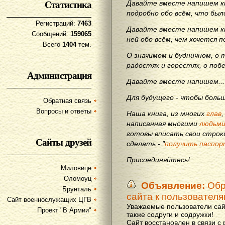
Статистика
Давайте вместе напишем кн
подробно обо всём, что бы
Регистраций:
7463
Давайте вместе напишем кн
Сообщений:
159065
ней обо всём, чем хочется п
Всего
1404
тем.
О значимом и будничном, о 
радостях и горестях, о поб
Администрация
Давайте вместе напишем...
Для будущего - чтобы больш
Обратная связь
Вопросы и ответы
Наша книга, из многих
глав
написанная многими
людьм
готовы вписать свои строки
Сайты друзей
сделать - "
получить паспор
Присоединяйтесь!
Миловице
Оломоуц
Объявление:
Обр
Брунталь
сайта к пользовател
Сайт военнослужащих ЦГВ
Уважаемые пользователи сай
Проект "В Армии"
также содруги и содружки!
Сайт восстановлен в связи с