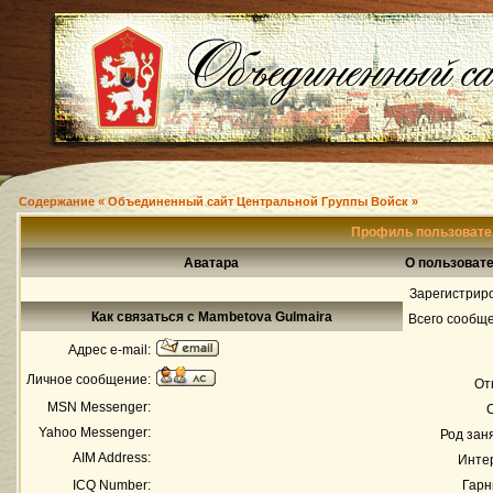
Содержание « Объединенный сайт Центральной Группы Войск »
Профиль пользовате
Аватара
О пользоват
Зарегистрир
Как связаться с Mambetova Gulmaira
Всего сообщ
Адрес e-mail:
Личное сообщение:
От
MSN Messenger:
Yahoo Messenger:
Род зан
AIM Address:
Инте
ICQ Number:
Гарн