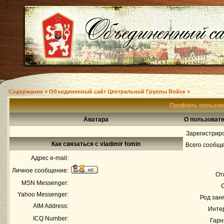
Содержание « Объединенный сайт Центральной Группы Войск »
Профиль пользова
Аватара
О пользовате
Зарегистрир
Как связаться с vladimir fomin
Всего сообщ
Адрес e-mail:
Личное сообщение:
От
MSN Messenger:
Yahoo Messenger:
Род зан
AIM Address:
Инте
ICQ Number:
Гарн