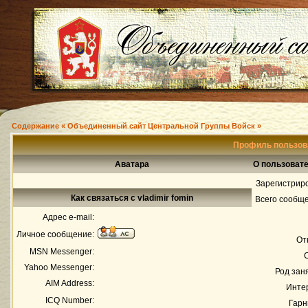
Содержание « Объединенный сайт Центральной Группы Войск »
Профиль пользова
Аватара
О пользовате
Зарегистрир
Как связаться с vladimir fomin
Всего сообщ
Адрес e-mail:
Личное сообщение:
От
MSN Messenger:
Yahoo Messenger:
Род зан
AIM Address:
Инте
ICQ Number:
Гарн