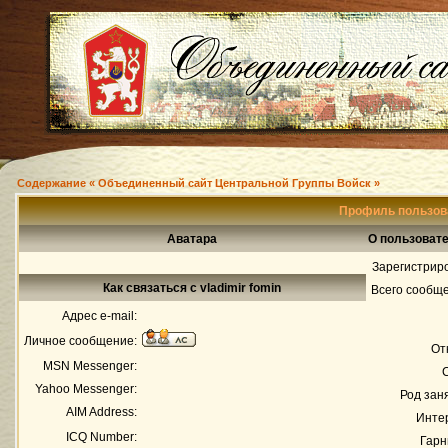
Содержание « Объединенный сайт Центральной Группы Войск »
Профиль пользова
Аватара
О пользовате
Зарегистрир
Как связаться с vladimir fomin
Всего сообщ
Адрес e-mail:
Личное сообщение:
От
MSN Messenger:
Yahoo Messenger:
Род зан
AIM Address:
Инте
ICQ Number:
Гарн