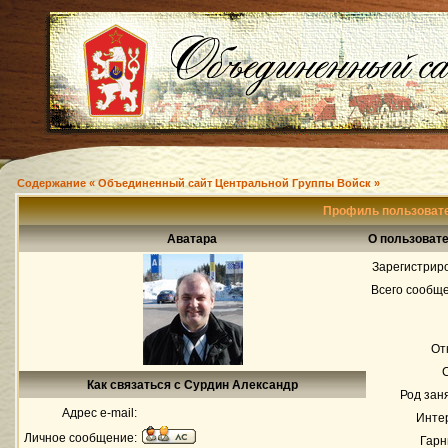
Содержание « Объединенный сайт Центральной Группы Войск »
Профиль пользоват
Аватара
О пользоват
Зарегистрир
Всего сообщ
От
Как связаться с Сурдин Александр
Род зан
Адрес e-mail:
Инте
Личное сообщение:
Гарн