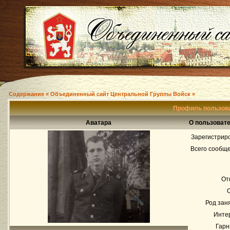
Содержание « Объединенный сайт Центральной Группы Войск »
Профиль пользов
Аватара
О пользоват
Зарегистрир
Всего сообщ
От
Род зан
Инте
Гарн