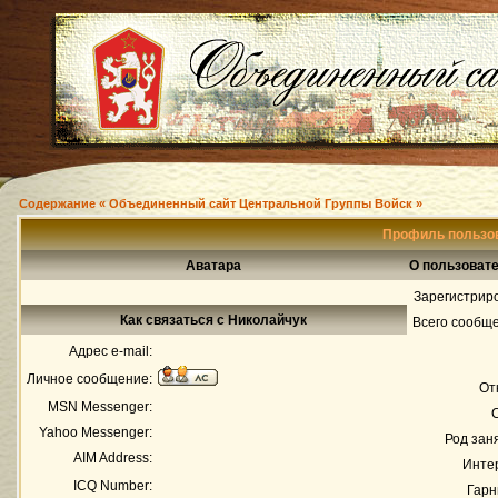
Содержание « Объединенный сайт Центральной Группы Войск »
Профиль пользо
Аватара
О пользоват
Зарегистрир
Как связаться с Николайчук
Всего сообщ
Адрес e-mail:
Личное сообщение:
От
MSN Messenger:
Yahoo Messenger:
Род зан
AIM Address:
Инте
ICQ Number:
Гарн