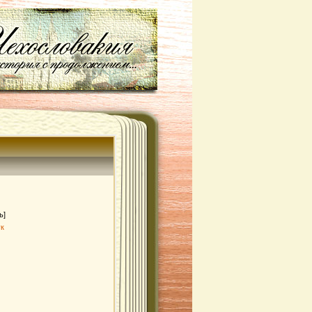
ь]
ук