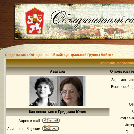
Содержание « Объединенный сайт Центральной Группы Войск »
Профиль пользова
Аватара
О пользоват
Зарегистрир
Всего сообщ
От
Как связаться с Гридчина Юлия
Род зан
Адрес e-mail:
Инте
Личное сообщение:
Гарн