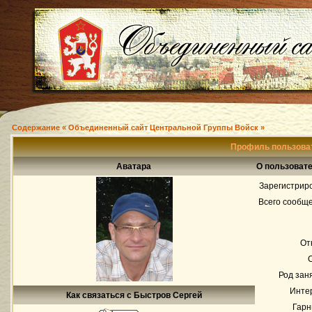
Содержание « Объединенный сайт Центральной Группы Войск »
Профиль пользова
Аватара
О пользоват
Зарегистрир
Всего сообщ
От
Род зан
Инте
Как связаться с Быстров Сергей
Гарн