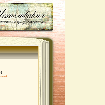
ь]
асилий