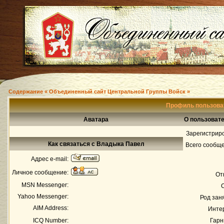
Содержание « Объединенный сайт Центральной Группы Войск »
Профиль пользова
Аватара
О пользоват
Зарегистрир
Как связаться с Владыка Павел
Всего сообщ
Адрес e-mail:
Личное сообщение:
От
MSN Messenger:
Yahoo Messenger:
Род зан
AIM Address:
Инте
ICQ Number:
Гарн