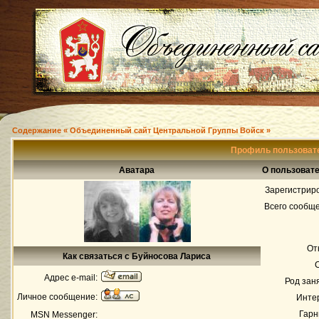
Содержание « Объединенный сайт Центральной Группы Войск »
Профиль пользоват
Аватара
О пользоват
Зарегистрир
Всего сообщ
От
Как связаться с Буйносова Лариса
Адрес e-mail:
Род зан
Личное сообщение:
Инте
Гарн
MSN Messenger: