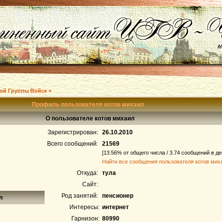
ой Группы Войск »
Профиль пользователя котов михаил
О пользователе котов михаил
Зарегистрирован:
26.10.2010
Всего сообщений:
21569
[13.56% от общего числа / 3.74 сообщений в де
Найти все сообщения пользователя котов мих
Откуда:
тула
Сайт:
Род занятий:
пенсионер
л
Интересы:
интернет
Гарнизон:
80990