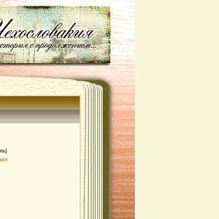
нь]
аил