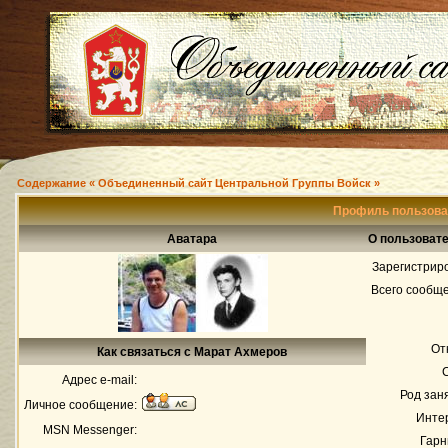
Содержание « Объединенный сайт Центральной Группы Войск »
Профиль пользова
Аватара
О пользоват
Зарегистрир
Всего сообщ
От
Как связаться с Марат Ахмеров
Адрес e-mail:
Род зан
Личное сообщение:
Инте
MSN Messenger:
Гарн