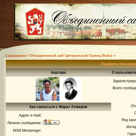
Содержание « Объединенный сайт Центральной Группы Войск »
Профиль пользова
Аватара
О пользоват
Зарегистрир
Всего сообщ
От
Как связаться с Марат Ахмеров
Адрес e-mail:
Род зан
Личное сообщение:
Инте
MSN Messenger:
Гарн