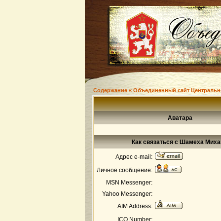
Содержание « Объединенный сайт Центральн
Аватара
Как связаться с Шамеха Мих
Адрес e-mail:
Личное сообщение:
MSN Messenger:
Yahoo Messenger:
AIM Address:
ICQ Number: