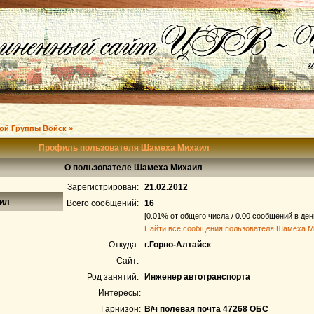
ой Группы Войск »
Профиль пользователя Шамеха Михаил
О пользователе Шамеха Михаил
Зарегистрирован:
21.02.2012
аил
Всего сообщений:
16
[0.01% от общего числа / 0.00 сообщений в ден
Найти все сообщения пользователя Шамеха 
Откуда:
г.Горно-Алтайск
Сайт:
Род занятий:
Инженер автотранспорта
Интересы:
Гарнизон:
В/ч полевая почта 47268 ОБС