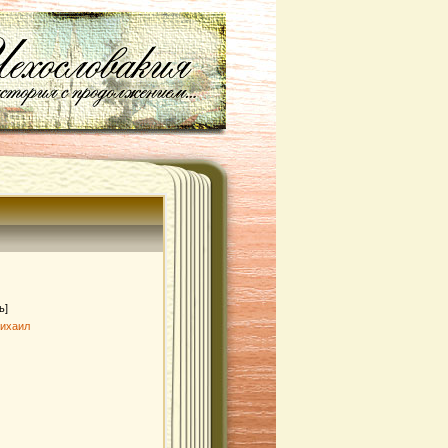
ь]
Михаил