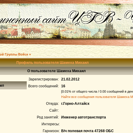
ой Группы Войск »
Профиль пользователя Шамеха Михаил
О пользователе Шамеха Михаил
Зарегистрирован:
21.02.2012
аил
Всего сообщений:
16
[0.01% от общего числа / 0.00 сообщений в ден
Найти все сообщения пользователя Шамеха 
Откуда:
г.Горно-Алтайск
Сайт:
Род занятий:
Инженер автотранспорта
Интересы:
Гарнизон:
В/ч полевая почта 47268 ОБС