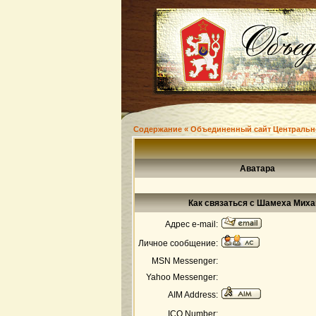
Содержание « Объединенный сайт Центральн
Аватара
Как связаться с Шамеха Мих
Адрес e-mail:
Личное сообщение:
MSN Messenger:
Yahoo Messenger:
AIM Address:
ICQ Number: