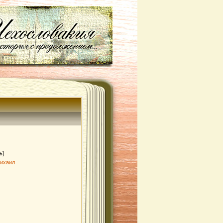
ь]
Михаил