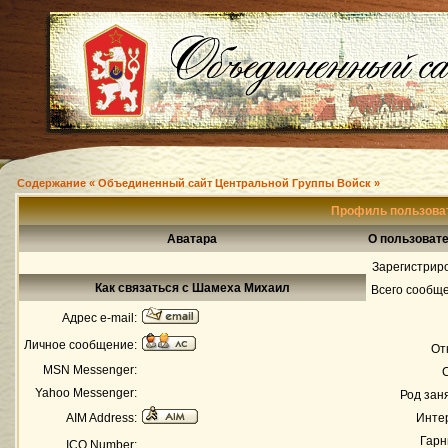
Содержание « Объединенный сайт Центральной Группы Войск »
Профиль пользова
Аватара
О пользоват
Зарегистрир
Как связаться с Шамеха Михаил
Всего сообщ
Адрес e-mail:
Личное сообщение:
От
MSN Messenger:
Yahoo Messenger:
Род зан
AIM Address:
Инте
Гарн
ICQ Number: