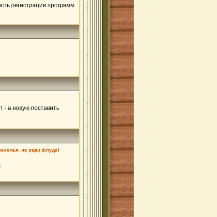
ость регистрации программ
т - а новую поставить
веселья, не ради флуда!
у