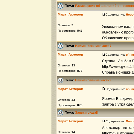
Тема:
Размещение объявлений и новост
Марат Ахмеров
Содержание:
Ново
Ответов:
5
Уведомляем вас, ч
Просмотров:
546
обновлению програ
Обновление прогр .
Тема:
Наименование части?
Марат Ахмеров
Содержание:
в/ч п
Сделал - Альбом 
Ответов:
33
http://www.cgv.su/
Просмотров:
878
Справа в окошке д
Тема:
Наименование части?
Марат Ахмеров
Содержание:
в/ч п
Яремов Владимир 
Ответов:
33
Завтра с утра сде
Просмотров:
878
Тема:
Заявки сюда!!!
Марат Ахмеров
Содержание:
Поис
Александр - ветка
Ответов:
14
http://cgv.su/forum