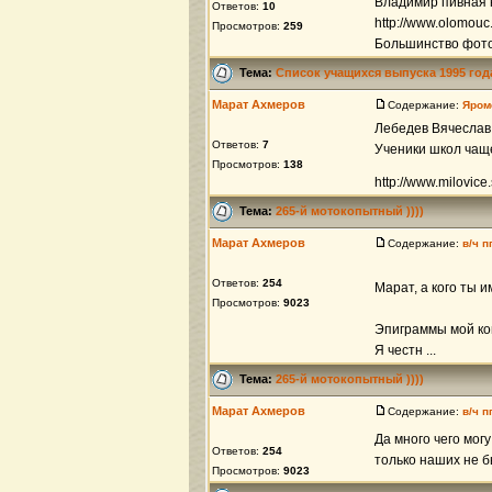
Владимир пивная н
Ответов:
10
http://www.olomouc
Просмотров:
259
Большинство фоток
Тема:
Список учащихся выпуска 1995 год
Марат Ахмеров
Содержание:
Яром
Лебедев Вячеслав
Ответов:
7
Ученики школ чаще
Просмотров:
138
http://www.milovice
Тема:
265-й мотокопытный ))))
Марат Ахмеров
Содержание:
в/ч 
Ответов:
254
Марат, а кого ты 
Просмотров:
9023
Эпиграммы мой ком
Я честн ...
Тема:
265-й мотокопытный ))))
Марат Ахмеров
Содержание:
в/ч 
Да много чего могу
Ответов:
254
только наших не бы
Просмотров:
9023