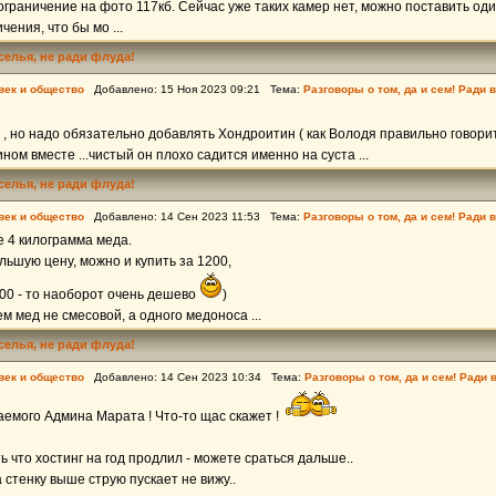
ограничение на фото 117кб. Сейчас уже таких камер нет, можно поставить один
ения, что бы мо ...
еселья, не ради флуда!
век и общество
Добавлено: 15 Ноя 2023 09:21 Тема:
Разговоры о том, да и сем! Ради 
 , но надо обязательно добавлять Хондроитин ( как Володя правильно говорит
ном вместе ...чистый он плохо садится именно на суста ...
еселья, не ради флуда!
век и общество
Добавлено: 14 Сен 2023 11:53 Тема:
Разговоры о том, да и сем! Ради 
е 4 килограмма меда.
льшую цену, можно и купить за 1200,
200 - то наоборот очень дешево
)
м мед не смесовой, а одного медоноса ...
еселья, не ради флуда!
век и общество
Добавлено: 14 Сен 2023 10:34 Тема:
Разговоры о том, да и сем! Ради 
емого Админа Марата ! Что-то щас скажет !
ь что хостинг на год продлил - можете сраться дальше..
 стенку выше струю пускает не вижу..