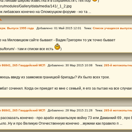
а Либаве широко известна и в сохранности с тех пор
)
.ru/modules/Gallery/data/media/141/_1_2.jpg
 либавских конечно на Оломоуцком форуме - но та ...
а.
ерж. Выпуск 1995 года
Добавлено: 01 Май 2015 12:01 Тема:
Список учащихся выпуска
 на Миловицком сайте бывают - Вадик Григорян то уж точно бывает
.su/forum/ - там и списки все есть
)
пп 86841, 265 Гвардейский МСП
Добавлено: 30 Мар 2015 10:08 Тема:
265-й мотокопытный
имеешь ввиду из замкомов границкой бригады? Их было всех трое.
бат сочинил. Когда он приедет ко мне с семьей, я его за пытаю на все случа
пп 86841, 265 Гвардейский МСП
Добавлено: 28 Мар 2015 21:28 Тема:
265-й мотокопытный
 рассказать конечно - про арабо израильскую войну 73 или Даманкий 69 , про 
ло..Ну и про Великую Отечественную конечно ...мужики как правило п ...