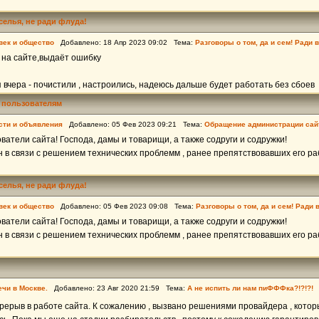
еселья, не ради флуда!
век и общество
Добавлено: 18 Апр 2023 09:02 Тема:
Разговоры о том, да и сем! Ради 
ь на сайте,выдаёт ошибку
вчера - почистили , настроились, надеюсь дальше будет работать без сбоев
 пользователям
сти и объявления
Добавлено: 05 Фев 2023 09:21 Тема:
Обращение администрации сай
атели сайта! Господа, дамы и товарищи, а также содруги и содружки!
 в связи с решением технических проблемм , ранее препятствовавших его ра
еселья, не ради флуда!
век и общество
Добавлено: 05 Фев 2023 09:08 Тема:
Разговоры о том, да и сем! Ради 
атели сайта! Господа, дамы и товарищи, а также содруги и содружки!
 в связи с решением технических проблемм , ранее препятствовавших его ра
ечи в Москве.
Добавлено: 23 Авг 2020 21:59 Тема:
А не испить ли нам пиФФФка?!?!?!
рерыв в работе сайта. К сожалению , вызвано решениями провайдера , кото