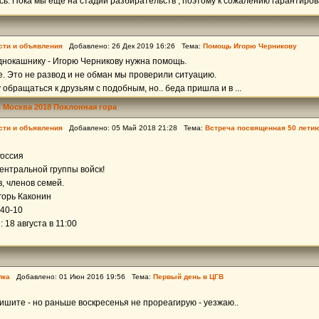
ь. Пока мы еще на стадии разбирательств , поэтому к сожалению гарантирова 
сти и объявления
Добавлено: 26 Дек 2019 16:26 Тема:
Помощь Игорю Черникову
днокашнику - Игорю Черникову нужна помощь.
. Это не развод и не обман мы проверили ситуацию.
 обращаться к друзьям с подобным, но.. беда пришла и в ...
 Москва 2018 Поклонная гора
сти и объявления
Добавлено: 05 Май 2018 21:28 Тема:
Встреча посвященная 50 лети
Россия
ентральной группы войск!
, членов семей.
горь Каконин
-40-10
 18 августа в 11:00
лка
Добавлено: 01 Июн 2016 19:56 Тема:
Первый день в ЦГВ
пишите - но раньше воскресенья не прореагирую - уезжаю..