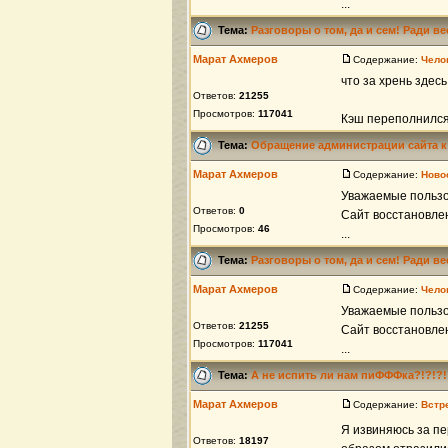
...
Тема:
Разговоры о том, да и сем! Ради в
Марат Ахмеров
Содержание:
Чело
что за хрень здес
Ответов:
21255
Просмотров:
117041
Кэш переполнился 
Тема:
Обращение администрации сайта к
Марат Ахмеров
Содержание:
Ново
Уважаемые пользов
Ответов:
0
Сайт восстановлен
Просмотров:
46
...
Тема:
Разговоры о том, да и сем! Ради в
Марат Ахмеров
Содержание:
Чело
Уважаемые пользов
Ответов:
21255
Сайт восстановлен
Просмотров:
117041
...
Тема:
А не испить ли нам пиФФФка?!?!?!
Марат Ахмеров
Содержание:
Встр
Я извиняюсь за пе
Ответов:
18197