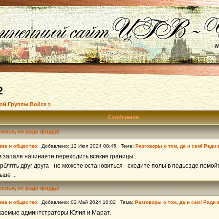
2
ой Группы Войск »
Сообщение
еселья, не ради флуда!
век и общество
Добавлено: 12 Июл 2024 08:45 Тема:
Разговоры о том, да и сем! Ради
 запале начинаете переходить всякие границы ..
блять друг друга - не можете остановиться - сходите полы в подьезде помойт
ше ...
еселья, не ради флуда!
век и общество
Добавлено: 02 Май 2024 10:02 Тема:
Разговоры о том, да и сем! Ради 
жаемые админтстраторы Юлия и Марат.