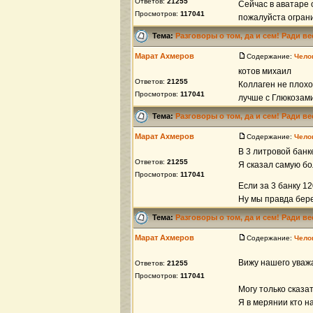
Ответов:
21255
Сейчас в аватаре 
Просмотров:
117041
пожалуйста огранич
Тема:
Разговоры о том, да и сем! Ради в
Марат Ахмеров
Содержание:
Чело
котов михаил
Ответов:
21255
Коллаген не плохо
Просмотров:
117041
лучше с Глюкозами
Тема:
Разговоры о том, да и сем! Ради в
Марат Ахмеров
Содержание:
Чело
В 3 литровой банк
Ответов:
21255
Я сказал самую бо
Просмотров:
117041
Если за 3 банку 1
Ну мы правда бере
Тема:
Разговоры о том, да и сем! Ради в
Марат Ахмеров
Содержание:
Чело
Вижу нашего уважа
Ответов:
21255
Просмотров:
117041
Могу только сказат
Я в мерянии кто на