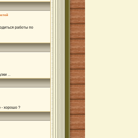
остей
водиться работы по
ки ...
 - хорошо ?