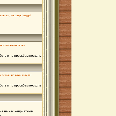
веселья, не ради флуда!
та к пользователям
боте и по просьбам несколь
веселья, не ради флуда!
боте и по просьбам несколь
рые на нас неприятным