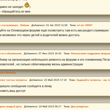
давно не заходит
)
 - обращайтесь ко мне
к сослуживцев - Либава
Добавлено: 01 Авг 2015 11:06 Тема:
пп в\ч 35007
уйте на Оломоуцком форуме ещё посмотреть там есть как раздел служивших 
е возможно что через детей и родителей можно достать
сти и объявления
Добавлено: 07 Июл 2015 16:33 Тема:
Финансовая поддержка форум
нику за организацию небольшого ремонта на форуме и его племяннику Петру
зователей , но сильно облегчившему жизнь администрации
ся ответить
олее частые вопросы
Добавлено: 22 Май 2015 17:10 Тема:
Задавайте вопросы - мы п
пришло сообщение сообщите в личку
новить ваш доступ
дник каждый день
Добавлено: 19 Май 2015 09:17 Тема:
Дни рожденья