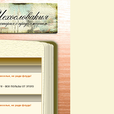
 веселья, не ради флуда!
е - все пользы от этого
веселья, не ради флуда!