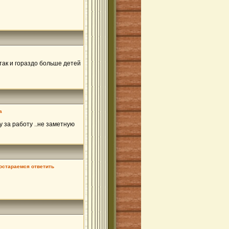
так и гораздо больше детей
а
 за работу ..не заметную
остараемся ответить