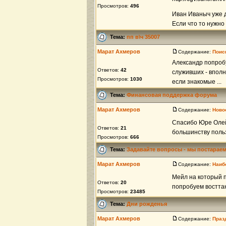
Просмотров:
496
Иван Иваныч уже 
Если что то нужно
Тема:
пп в\ч 35007
Марат Ахмеров
Содержание:
Поис
Александр попроб
Ответов:
42
служивших - вполн
Просмотров:
1030
если знакомые ...
Тема:
Финансовая поддержка форума
Марат Ахмеров
Содержание:
Ново
Спасибо Юре Олей
Ответов:
21
большинству поль
Просмотров:
666
Тема:
Задавайте вопросы - мы постараем
Марат Ахмеров
Содержание:
Наиб
Мейл на который 
Ответов:
20
попробуем востта
Просмотров:
23485
Тема:
Дни рожденья
Марат Ахмеров
Содержание:
Праз