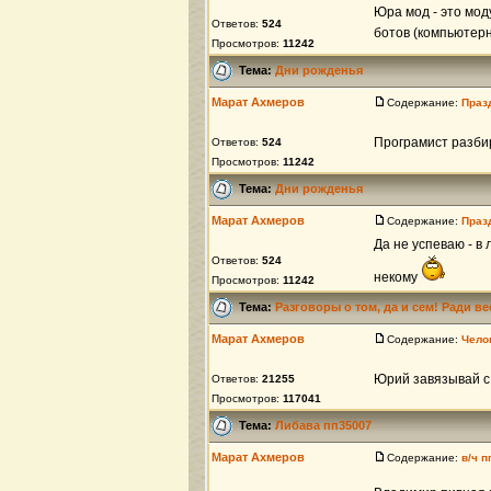
Юра мод - это мод
Ответов:
524
ботов (компьютер
Просмотров:
11242
Тема:
Дни рожденья
Марат Ахмеров
Содержание:
Праз
Програмист разби
Ответов:
524
Просмотров:
11242
Тема:
Дни рожденья
Марат Ахмеров
Содержание:
Праз
Да не успеваю - в 
Ответов:
524
некому
Просмотров:
11242
Тема:
Разговоры о том, да и сем! Ради в
Марат Ахмеров
Содержание:
Чело
Юрий завязывай с 
Ответов:
21255
Просмотров:
117041
Тема:
Либава пп35007
Марат Ахмеров
Содержание:
в/ч п