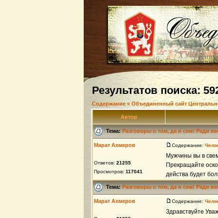
Результатов поиска: 59
Содержание « Объединенный сайт Центральн
Автор
Тема:
Разговоры о том, да и сем! Ради в
Марат Ахмеров
Содержание:
Чело
Мужчины вы в свем
Ответов:
21255
Прекращайте оскор
Просмотров:
117041
действа будет боль
Тема:
Разговоры о том, да и сем! Ради в
Марат Ахмеров
Содержание:
Чело
Здравствуйте Ува