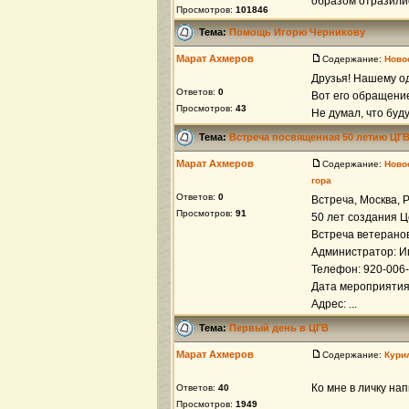
образом отразилис
Просмотров:
101846
Тема:
Помощь Игорю Черникову
Марат Ахмеров
Содержание:
Ново
Друзья! Нашему о
Ответов:
0
Вот его обращение
Просмотров:
43
Не думал, что буду
Тема:
Встреча посвященная 50 летию ЦГВ
Марат Ахмеров
Содержание:
Ново
гора
Ответов:
0
Встреча, Москва, 
Просмотров:
91
50 лет создания Ц
Встреча ветеранов
Администратор: И
Телефон: 920-006
Дата мероприятия:
Адрес: ...
Тема:
Первый день в ЦГВ
Марат Ахмеров
Содержание:
Кури
Ко мне в личку на
Ответов:
40
Просмотров:
1949