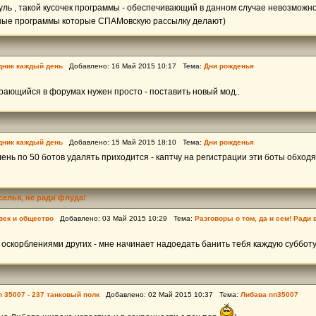
уль , такой кусочек программы - обеспечивающий в данном случае невозможн
ные программы которые СПАМовскую рассылку делают)
дник каждый день
Добавлено: 16 Май 2015 10:17 Тема:
Дни рожденья
рающийся в форумах нужен просто - поставить новый мод..
дник каждый день
Добавлено: 15 Май 2015 18:10 Тема:
Дни рожденья
лень по 50 ботов удалять приходится - каптчу на регистрации эти боты обходя
еселья, не ради флуда!
век и общество
Добавлено: 03 Май 2015 10:29 Тема:
Разговоры о том, да и сем! Ради 
оскорблениями других - мне начинает надоедать банить тебя каждую суббот
п 35007 - 237 танковый полк
Добавлено: 02 Май 2015 10:37 Тема:
Либава пп35007