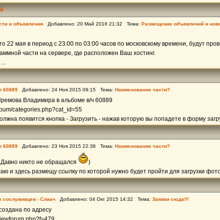
ей
сти и объявления
Добавлено: 20 Май 2016 21:32 Тема:
Размещение объявлений и нов
то 22 мая в период с 23:00 по 03:00 часов по московскому времени, будут про
ммной части на сервере, где расположен Ваш хостинг.
..
п 60889
Добавлено: 24 Ноя 2015 09:15 Тема:
Наименование части?
Яремова Владимира в альбоме в/ч 60889
album/categories.php?cat_id=55
олжна появится кнопка - Загрузить - нажав которую вы попадете в форму загруз
п 60889
Добавлено: 23 Ноя 2015 22:38 Тема:
Наименование части?
Давно никто не обращался
)
лаю и здесь размещу ссылку по которой нужно будет пройти для загрузки фото
к сослуживцев - Слиач
Добавлено: 04 Окт 2015 14:32 Тема:
Заявки сюда!!!
 создана по адресу
/viewforum.php?f=479