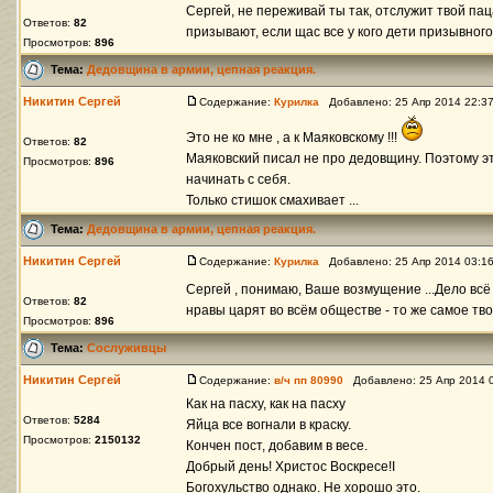
Сергей, не переживай ты так, отслужит твой пац
Ответов:
82
призывают, если щас все у кого дети призывного
Просмотров:
896
Тема:
Дедовщина в армии, цепная реакция.
Никитин Сергей
Содержание:
Курилка
Добавлено: 25 Апр 2014 22:3
Это не ко мне , а к Маяковскому !!!
Ответов:
82
Маяковский писал не про дедовщину. Поэтому эт
Просмотров:
896
начинать с себя.
Только стишок смахивает ...
Тема:
Дедовщина в армии, цепная реакция.
Никитин Сергей
Содержание:
Курилка
Добавлено: 25 Апр 2014 03:1
Сергей , понимаю, Ваше возмущение ...Дело всё
Ответов:
82
нравы царят во всём обществе - то же самое тв
Просмотров:
896
Тема:
Сослуживцы
Никитин Сергей
Содержание:
в/ч пп 80990
Добавлено: 25 Апр 2014 
Как на пасху, как на пасху
Ответов:
5284
Яйца все вогнали в краску.
Просмотров:
2150132
Кончен пост, добавим в весе.
Добрый день! Христос Воскресе!I
Богохульство однако. Не хорошо это.