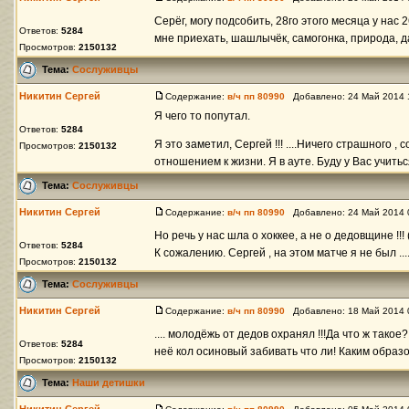
Серёг, могу подсобить, 28го этого месяца у на
Ответов:
5284
мне приехать, шашлычёк, самогонка, природа, дак
Просмотров:
2150132
Тема:
Сослуживцы
Никитин Сергей
Содержание:
в/ч пп 80990
Добавлено: 24 Май 2014 
Я чего то попутал.
Ответов:
5284
Я это заметил, Сергей !!! ....Ничего страшного , с
Просмотров:
2150132
отношением к жизни. Я в ауте. Буду у Вас учиться
Тема:
Сослуживцы
Никитин Сергей
Содержание:
в/ч пп 80990
Добавлено: 24 Май 2014 
Но речь у нас шла о хоккее, а не о дедовщине !!!
Ответов:
5284
К сожалению. Сергей , на этом матче я не был ...
Просмотров:
2150132
Тема:
Сослуживцы
Никитин Сергей
Содержание:
в/ч пп 80990
Добавлено: 18 Май 2014 
.... молодёжь от дедов охранял !!!Да что ж тако
Ответов:
5284
неё кол осиновый забивать что ли! Каким образо
Просмотров:
2150132
Тема:
Наши детишки