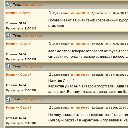
Тема:
Сослуживцы
Никитин Сергей
Содержание:
в/ч пп 80990
Добавлено: 08 Фев 2014 
Поговаривают в Сочях такой современный курорт
Ответов:
5284
отдыхают.
Просмотров:
2150132
Тема:
Сослуживцы
Никитин Сергей
Содержание:
в/ч пп 80990
Добавлено: 08 Фев 2014 
Как оказалось генерал оторвался от группы соп
Ответов:
5284
ситуация,но тогда не вольно возникает вопрос,г
Просмотров:
2150132
Тема:
Сослуживцы
Никитин Сергей
Содержание:
в/ч пп 80990
Добавлено: 01 Фев 2014 
Никитин Сергей
Ответов:
5284
Карантин у нас был в старом спортзале. Один с
Просмотров:
2150132
молодыми. Большую часть времени, занятия были 
Тема:
Сослуживцы
Никитин Сергей
Содержание:
в/ч пп 80990
Добавлено: 31 Янв 2014 
Не могу вспомнить наших сержантов в " карантин
Ответов:
5284
был один сержант в карантине и справлялся. Рас
Просмотров:
2150132