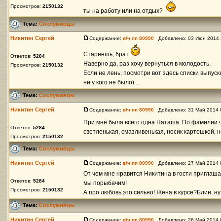
Просмотров:
2150132
ты на работу или на отдых?
Тема:
Сослуживцы
Никитин Сергей
Содержание:
в/ч пп 80990
Добавлено: 03 Июн 2014 
Стареешь, брат
Ответов:
5284
Наверно да, раз хочу вернуться в молодость.
Просмотров:
2150132
Если не лень, посмотри вот здесь списки выпус
ни у кого не было) ...
Тема:
Сослуживцы
Никитин Сергей
Содержание:
в/ч пп 80990
Добавлено: 31 Май 2014 
При мне была всего одна Наташа. По фамилии ч
Ответов:
5284
светленькая, смазливенькая, носик картошкой, но
Просмотров:
2150132
Тема:
Сослуживцы
Никитин Сергей
Содержание:
в/ч пп 80990
Добавлено: 27 Май 2014 
От чем мне нравится Никитина в гости приглашат
Ответов:
5284
мы порыбачим!
Просмотров:
2150132
А про любовь это сильно! Жена в курсе?Блин, ну А
Тема:
Сослуживцы
Никитин Сергей
Содержание:
в/ч пп 80990
Добавлено: 26 Май 2014 