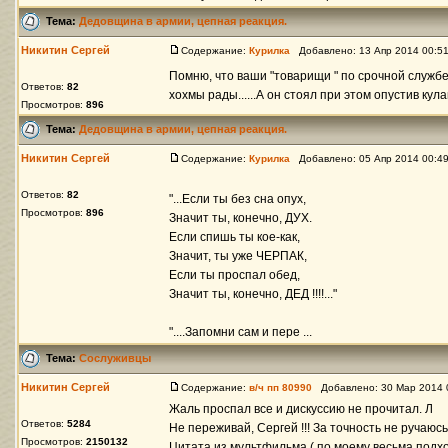
Тема:
Дедовщина в армии, цепная реакция.
Никитин Сергей
Содержание:
Курилка
Добавлено: 13 Апр 2014 00:5
Помню, что ваши "товарищи " по срочной служб
Ответов:
82
хохмы рады......А он стоял при этом опустив кулаки 
Просмотров:
896
Тема:
Дедовщина в армии, цепная реакция.
Никитин Сергей
Содержание:
Курилка
Добавлено: 05 Апр 2014 00:4
Ответов:
82
"...Если ты без сна опух,
Просмотров:
896
Значит ты, конечно, ДУХ.
Если спишь ты кое-как,
Значит, ты уже ЧЕРПАК,
Если ты проспал обед,
Значит ты, конечно, ДЕД !!!!..."
"....Запомни сам и пере ...
Тема:
Сослуживцы
Никитин Сергей
Содержание:
в/ч пп 80990
Добавлено: 30 Мар 2014 
Жаль проспал все и дискуссию не прочитал. Л
Ответов:
5284
Не переживай, Сергей !!! За точность не ручаюсь
Просмотров:
2150132
Цитата из мультфильма ( по моему весьма подходи