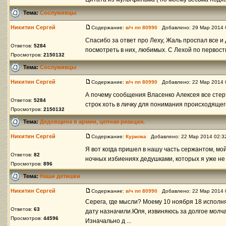
Тема:
Сослуживцы
Никитин Сергей
Содержание:
в/ч пп 80990
Добавлено: 29 Мар 2014 
Спасибо за ответ про Леху, Жаль проспал все и 
Ответов:
5284
посмотреть в них, любимых. С Лехой по первост
Просмотров:
2150132
Тема:
Сослуживцы
Никитин Сергей
Содержание:
в/ч пп 80990
Добавлено: 22 Мар 2014 
А почему сообщения Власенко Алексея все стерт
Ответов:
5284
строк хоть в личку для понимания происходяще
Просмотров:
2150132
Тема:
Дедовщина в армии, цепная реакция.
Никитин Сергей
Содержание:
Курилка
Добавлено: 22 Мар 2014 02:
Я вот когда пришел в нашу часть сержантом, мо
Ответов:
82
ночных избиениях дедушками, которых я уже не
Просмотров:
896
Тема:
Наши детишки
Никитин Сергей
Содержание:
в/ч пп 80990
Добавлено: 22 Мар 2014 
Серега, где мысли? Моему 10 ноября 18 исполня
Ответов:
63
дату назначили.Юля, извиняюсь за долгое молча
Просмотров:
44596
Изначально д ...