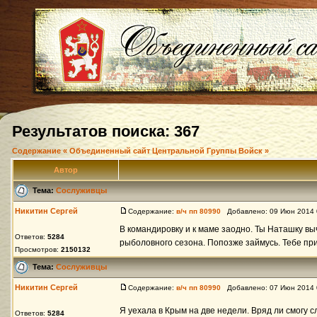
Результатов поиска: 367
Содержание « Объединенный сайт Центральной Группы Войск »
Автор
Тема:
Сослуживцы
Никитин Сергей
Содержание:
в/ч пп 80990
Добавлено: 09 Июн 2014 
В командировку и к маме заодно. Ты Наташку вы
Ответов:
5284
рыболовного сезона. Попозже займусь. Тебе пр
Просмотров:
2150132
Тема:
Сослуживцы
Никитин Сергей
Содержание:
в/ч пп 80990
Добавлено: 07 Июн 2014 
Я уехала в Крым на две недели. Вряд ли смогу с
Ответов:
5284