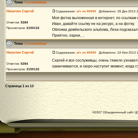
Тема:
Сослуживцы
Никитин Сергей
Содержание:
в/ч пп 80990
Добавлено: 28 Дек 2013 
Моя фотка выложенная в интернет, по ссылкам н
Ответов:
5284
Иван, давайте ссылку не на ресурс, а на фотку.
Просмотров:
2150132
Обложка дембельского альбома, Леха подсказал,
Приятно, парни, ...
Тема:
Сослуживцы
Никитин Сергей
Содержание:
в/ч пп 80990
Добавлено: 24 Ноя 2013 
Сергей и все сослуживцы, очень тяжело узнават
Ответов:
5284
заканчивается, и скоро наступит момент, когда с
Просмотров:
2150132
Страница
1
из
13
©2007 Объединенный сайт ЦГ