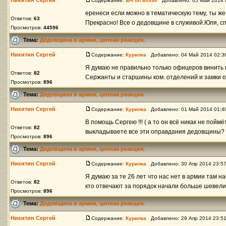
Никитин Сергей
Содержание:
в/ч пп 80990
Добавлено: 05 Май 2014 
еренеси если можно в тематическую тему, ты же
Ответов:
63
Прекрасно! Все о дедовщине в служивой.Юля, с
Просмотров:
44596
Тема:
Дедовщина в армии, цепная реакция.
Никитин Сергей
Содержание:
Курилка
Добавлено: 04 Май 2014 02:
Я думаю не правильно только офицеров винить 
Ответов:
82
Сержанты и старшины ком. отделений и замки о
Просмотров:
896
Тема:
Дедовщина в армии, цепная реакция.
Никитин Сергей
Содержание:
Курилка
Добавлено: 01 Май 2014 01:
В помощь Сергею !!! ( а то он всё никак не поймё
Ответов:
82
выкладываете все эти оправдания дедовщины? В
Просмотров:
896
Тема:
Дедовщина в армии, цепная реакция.
Никитин Сергей
Содержание:
Курилка
Добавлено: 30 Апр 2014 23:5
Я думаю за те 26 лет что нас нет в армии там н
Ответов:
82
кто отвечают за порядок начали больше шевелитьс
Просмотров:
896
Тема:
Дедовщина в армии, цепная реакция.
Никитин Сергей
Содержание:
Курилка
Добавлено: 29 Апр 2014 23:5