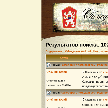
Результатов поиска: 10
Содержание « Объединенный сайт Центральн
Автор
Тема:
Разговоры о том, да и сем! Ради в
Олейник Юрий
Содержание:
Чело
А жизня то усЁ ин
Ответов:
21253
Словакия проигнор
Просмотров:
117034
председательства 
Тема:
Разговоры о том, да и сем! Ради в
Олейник Юрий
Содержание:
Чело
Согласен ли ты ли