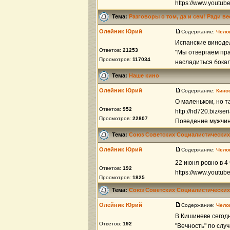
https://www.youtu
Тема:
Разговоры о том, да и сем! Ради в
Олейник Юрий
Содержание:
Чело
Испанские виноде
Ответов:
21253
"Мы отвергаем пра
Просмотров:
117034
насладиться бокало
Тема:
Наше кино
Олейник Юрий
Содержание:
Кино
О маленьком, но т
Ответов:
952
http://hd720.biz/se
Просмотров:
22807
Поведение мужчины
Тема:
Союз Советских Социалистических
Олейник Юрий
Содержание:
Чело
22 июня ровно в 4 
Ответов:
192
https://www.yout
Просмотров:
1825
Тема:
Союз Советских Социалистических
Олейник Юрий
Содержание:
Чело
В Кишиневе сегод
Ответов:
192
"Вечность" по слу