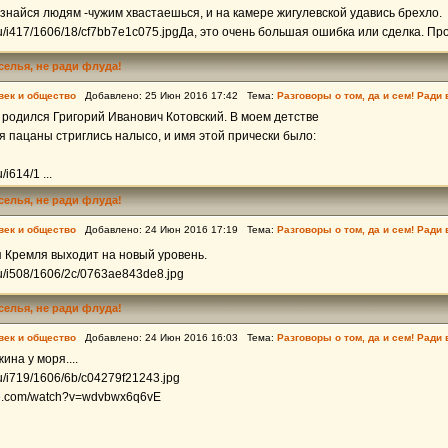
изнайся людям -чужим хвастаешься, и на камере жигулевской удавись брехло.
l.ru/i417/1606/18/cf7bb7e1c075.jpgДа, это очень большая ошибка или сделка. Про
еселья, не ради флуда!
век и общество
Добавлено: 25 Июн 2016 17:42 Тема:
Разговоры о том, да и сем! Ради
 родился Григорий Иванович Котовский. В моем детстве
я пацаны стриглись налысо, и имя этой прически было:
/i614/1 ...
еселья, не ради флуда!
век и общество
Добавлено: 24 Июн 2016 17:19 Тема:
Разговоры о том, да и сем! Ради
 Кремля выходит на новый уровень.
.ru/i508/1606/2c/0763ae843de8.jpg
еселья, не ради флуда!
век и общество
Добавлено: 24 Июн 2016 16:03 Тема:
Разговоры о том, да и сем! Ради
ина у моря....
.ru/i719/1606/6b/c04279f21243.jpg
be.com/watch?v=wdvbwx6q6vE