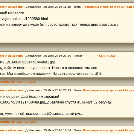
век и общество
Добавлено: 28 Июн 2016 11:36 Тема:
Разговоры о том, да и сем! Ради 
шной мерзости.
a.livejournal.com/1200580.html
иной на ковер- да лучше бы просто удавил, как теперь дипломату жить.
век и общество
Добавлено: 25 Июн 2016 21:19 Тема:
· · · - - - · · · SOS (СОС)
.ru/i712/1606/97/25e4d1b448e2.jpg
у, сайтом никто не управляет. Нового и познавательного
тся! Мы в свободном падении. Из сайта сослуживце по ЦГВ ...
еселья, не ради флуда!
век и общество
Добавлено: 25 Июн 2016 20:19 Тема:
Разговоры о том, да и сем! Ради
 и её дети. Дай Боже им здравия!
l.ru/1606/7d/3fa12146848a.jpgДобавлено спустя 45 минут 52 секунды:
ки, муженек её, шалом, профФссиональный русс ...
еселья, не ради флуда!
век и общество
Добавлено: 25 Июн 2016 18:34 Тема:
Разговоры о том, да и сем! Ради