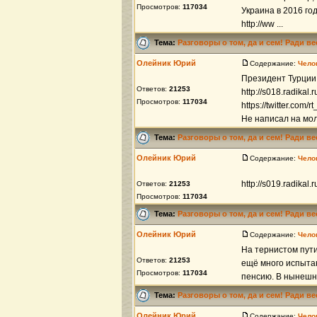
Просмотров:
117034
Украина в 2016 го
http://ww ...
Тема:
Разговоры о том, да и сем! Ради в
Олейник Юрий
Содержание:
Чело
Президент Турции
Ответов:
21253
http://s018.radikal
Просмотров:
117034
https://twitter.com/
Не написал на молд
Тема:
Разговоры о том, да и сем! Ради в
Олейник Юрий
Содержание:
Чело
http://s019.radikal
Ответов:
21253
Просмотров:
117034
Тема:
Разговоры о том, да и сем! Ради в
Олейник Юрий
Содержание:
Чело
На тернистом пут
Ответов:
21253
ещё много испытан
Просмотров:
117034
пенсию. В нынешни
Тема:
Разговоры о том, да и сем! Ради в
Олейник Юрий
Содержание:
Чело