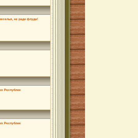
 веселья, не ради флуда!
их Республик
их Республик