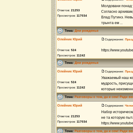
Молдовани понад 
Ответов:
21253
Согласно архивам,
Просмотров:
117034
Влад Путинэ. Невы
трынта ем ...
Тема:
Дни рожденья
Олейник Юрий
Содержание:
Праз
https://www.youtu
Ответов:
524
Просмотров:
11242
Тема:
Дни рожденья
Олейник Юрий
Содержание:
Праз
Уважаемый наш ко
Ответов:
524
мудрость, присущи
Просмотров:
11242
которые неизменно
Тема:
Разговоры о том, да и сем! Ради в
Олейник Юрий
Содержание:
Чело
Набор историческ
Ответов:
21253
не та которую пыт
Просмотров:
117034
https://www.youtub
Тема:
Разговоры о том, да и сем! Ради в