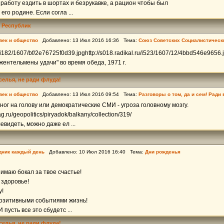
 работу ездить в шортах и безрукавке, а рацион чтобы был
его родине. Если согла ...
 Республик
век и общество
Добавлено: 13 Июл 2016 16:36 Тема:
Союз Советских Социалистическ
ru/i182/1607/bf/2e76725f0d39.jpghttp://s018.radikal.ru/i523/1607/12/4bbd546e9656.
ентельмены удачи" во время обеда, 1971 г.
еселья, не ради флуда!
век и общество
Добавлено: 13 Июл 2016 09:54 Тема:
Разговоры о том, да и сем! Ради
 ног на голову или демократические СМИ - угроза головному мозгу.
ag.ru/geopolitics/piryadok/balkany/collection/319/
левидеть, можно даже ел ...
дник каждый день
Добавлено: 10 Июл 2016 16:40 Тема:
Дни рожденья
маю бокал за твое счастье!
 здоровье!
у!
озитивными событиями жизнь!
 пусть все это сбудетс ...
еселья, не ради флуда!