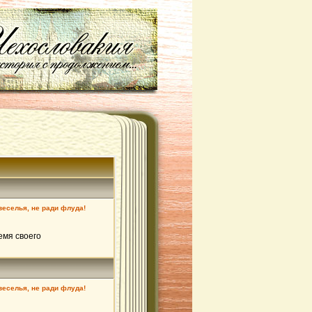
 веселья, не ради флуда!
емя своего
 веселья, не ради флуда!