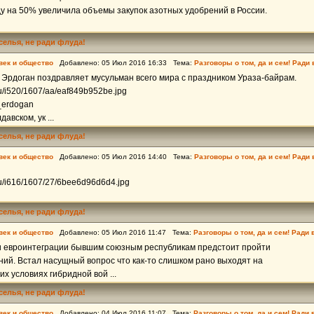
ду на 50% увеличила объемы закупок азотных удобрений в России.
еселья, не ради флуда!
век и общество
Добавлено: 05 Июл 2016 16:33 Тема:
Разговоры о том, да и сем! Ради
 Эрдоган поздравляет мусульман всего мира с праздником Ураза-байрам.
.ru/i520/1607/aa/eaf849b952be.jpg
rt_erdogan
авском, ук ...
еселья, не ради флуда!
век и общество
Добавлено: 05 Июл 2016 14:40 Тема:
Разговоры о том, да и сем! Ради
.ru/i616/1607/27/6bee6d96d6d4.jpg
еселья, не ради флуда!
век и общество
Добавлено: 05 Июл 2016 11:47 Тема:
Разговоры о том, да и сем! Ради 
и евроинтеграции бывшим союзным республикам предстоит пройти
ий. Встал насущный вопрос что как-то слишком рано выходят на
х условиях гибридной вой ...
еселья, не ради флуда!
век и общество
Добавлено: 04 Июл 2016 11:07 Тема:
Разговоры о том, да и сем! Ради 