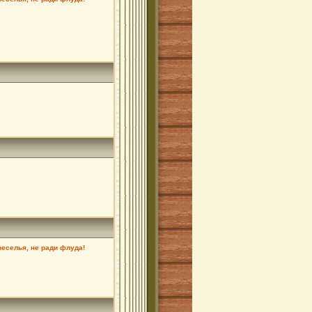
веселья, не ради флуда!