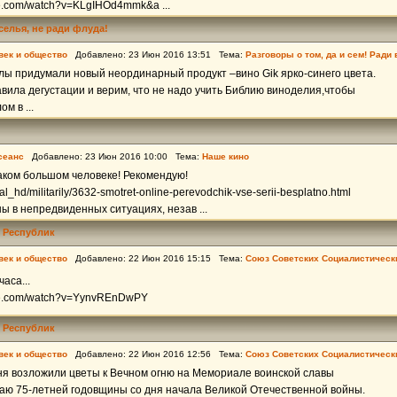
be.com/watch?v=KLgIHOd4mmk&a ...
еселья, не ради флуда!
век и общество
Добавлено: 23 Июн 2016 13:51 Тема:
Разговоры о том, да и сем! Ради
лы придумали новый неординарный продукт –вино Gik ярко-синего цвета.
вила дегустации и верим, что не надо учить Библию виноделия,чтобы
м в ...
сеанс
Добавлено: 23 Июн 2016 10:00 Тема:
Наше кино
аком большом человеке! Рекомендую!
rial_hd/militarily/3632-smotret-online-perevodchik-vse-serii-besplatno.html
 в непредвиденных ситуациях, незав ...
 Республик
век и общество
Добавлено: 22 Июн 2016 15:15 Тема:
Союз Советских Социалистическ
часа...
ube.com/watch?v=YynvREnDwPY
 Республик
век и общество
Добавлено: 22 Июн 2016 12:56 Тема:
Союз Советских Социалистическ
ня возложили цветы к Вечном огню на Мемориале воинской славы
чаю 75-летней годовщины со дня начала Великой Отечественной войны.