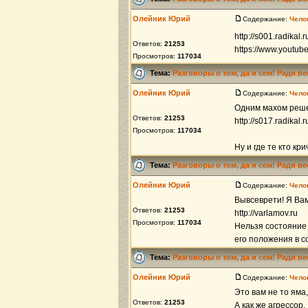
Олейник Юрий
Содержание:
Чело
http://s001.radikal
Ответов:
21253
https://www.youtu
Просмотров:
117034
Тема:
Разговоры о том, да и сем! Ради в
Олейник Юрий
Содержание:
Чело
Одним махом реше
Ответов:
21253
http://s017.radika
Просмотров:
117034
Ну и где те кто крич
Тема:
Разговоры о том, да и сем! Ради в
Олейник Юрий
Содержание:
Чело
Вывсеврети! Я Ва
Ответов:
21253
http://varlamov.ru
Просмотров:
117034
Нельзя состояние 
его положения в со
Тема:
Разговоры о том, да и сем! Ради в
Олейник Юрий
Содержание:
Чело
Это вам не то яма,
Ответов:
21253
А как же агрессор