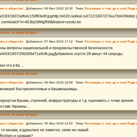
век и общество
Добавлено: 08 Июл 2016 16:30 Тема:
Разговоры о том, да и сем! Ради
.ru/i193/1607/af/b4c159f93e9f.jpghttp://s020.radikal.ru/i722/1607/27/ea70d436b8dc.
be.com/watch?v=d0JbpGtWgRM&feature=youtu.be
еселья, не ради флуда!
век и общество
Добавлено: 07 Июл 2016 17:12 Тема:
Разговоры о том, да и сем! Ради
ны вопросы национальной и продовольственной безопасности.
l.ru/i443/1607/2f/d369d71e8cfb.jpgДобавлено спустя 28 минут 44 секунды:
ал что в Кр ...
еселья, не ради флуда!
век и общество
Добавлено: 06 Июл 2016 16:08 Тема:
Разговоры о том, да и сем! Ради
мневерю! Кастрюлеголовые и Крымнашевцы.
курортов Крыма, строений, инфраструктуры и т.д. оценивать с точки зрения
ставе Украины ...
еселья, не ради флуда!
век и общество
Добавлено: 06 Июл 2016 14:52 Тема:
Разговоры о том, да и сем! Ради
 то канава, в дуршлаге не заметно, скоко не скакай.
, Roshen и санкции?