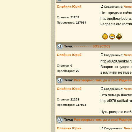
Олейник Юрий
Содержание:
Чело
Нет предела гэбэ
Ответов:
21253
http://poltora-bobr
Просмотров:
117034
насрал в его гост
Тема:
· · · - - - · · · SOS (СОС)
Олейник Юрий
Содержание:
Чело
http://s020.radikal
Ответов:
0
Вопрос по существ
Просмотров:
22
в наличии не имее
Тема:
Разговоры о том, да и сем! Ради в
Олейник Юрий
Содержание:
Чело
Это певица Жасмин
Ответов:
21253
http://i079.radika
Просмотров:
117034
Чуть раскрою скоб
Тема:
Разговоры о том, да и сем! Ради в
Олейник Юрий
Содержание:
Чело