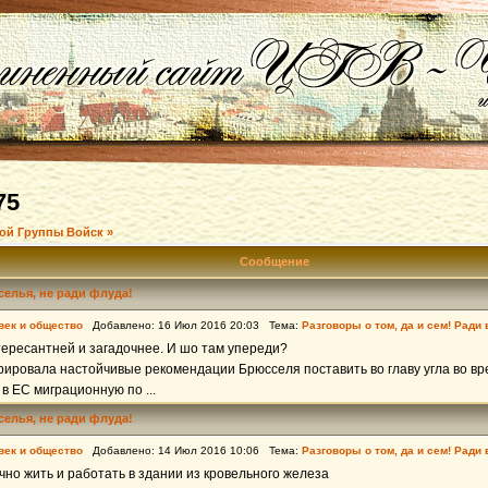
75
ой Группы Войск »
Сообщение
еселья, не ради флуда!
век и общество
Добавлено: 16 Июл 2016 20:03 Тема:
Разговоры о том, да и сем! Ради
тересантней и загадочнее. И шо там упереди?
ировала настойчивые рекомендации Брюсселя поставить во главу угла во вр
в ЕС миграционную по ...
еселья, не ради флуда!
век и общество
Добавлено: 14 Июл 2016 10:06 Тема:
Разговоры о том, да и сем! Ради
чно жить и работать в здании из кровельного железа