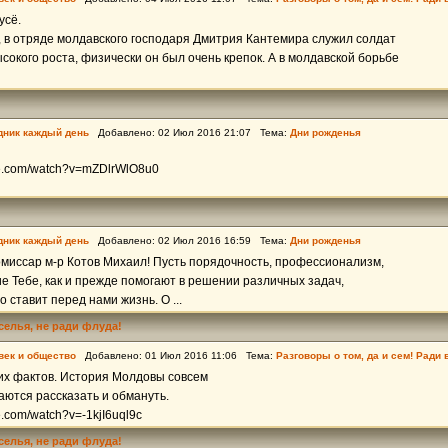
усё.
 в отряде молдавского господаря Дмитрия Кантемира служил солдат
сокого роста, физически он был очень крепок. А в молдавской борьбе
дник каждый день
Добавлено: 02 Июл 2016 21:07 Тема:
Дни рожденья
be.com/watch?v=mZDlrWlO8u0
дник каждый день
Добавлено: 02 Июл 2016 16:59 Тема:
Дни рожденья
миссар м-р Котов Михаил! Пусть порядочность, профессионализм,
е Тебе, как и прежде помогают в решении различных задач,
 ставит перед нами жизнь. О ...
еселья, не ради флуда!
век и общество
Добавлено: 01 Июл 2016 11:06 Тема:
Разговоры о том, да и сем! Ради 
их фактов. История Молдовы совсем
аются рассказать и обмануть.
e.com/watch?v=-1kjI6uql9c
еселья, не ради флуда!