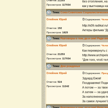
Ответов:
21253
без отопления, на
Просмотров:
117034
как у вьетнамца на 
Тема:
Союз Советских Социалистических
Олейник Юрий
Содержание:
Чело
http://s09.radikal.
Ответов:
192
Актеры фильма "Дж
Просмотров:
1825
Тема:
Разговоры о том, да и сем! Ради в
Олейник Юрий
Содержание:
Чело
Как перевернуть с
Ответов:
21253
http://www.archipel
Просмотров:
117034
"Для того, чтоб те
Тема:
Дни рожденья
Олейник Юрий
Содержание:
Праз
Эдуард Ежов!
Ответов:
524
Поздравляю! Подни
Просмотров:
11242
А потом — за твое
А затем — за удач
За наполненную п
За самое лучшее! И
Тема:
Разговоры о том, да и сем! Ради в