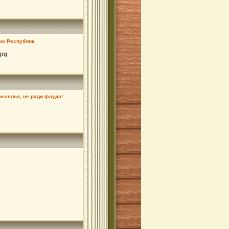
их Республик
jpg
 веселья, не ради флуда!