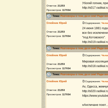
Убогий гопник, пр
Ответов:
21253
http://s017.radika
Просмотров:
117034
Тема:
Разговоры о том, да и сем! Ради в
Олейник Юрий
Содержание:
Чело
24 июня 1881 года
Ответов:
21253
все без исключени
Просмотров:
117034
"под Котовского".
http://s019.radikal.ru
Тема:
Разговоры о том, да и сем! Ради в
Олейник Юрий
Содержание:
Чело
Мировая изоляция
Ответов:
21253
http://s018.radikal
Просмотров:
117034
Тема:
Разговоры о том, да и сем! Ради в
Олейник Юрий
Содержание:
Чело
Ах, Одесса, жемчуж
Ответов:
21253
http://s020.radikal
Просмотров:
117034
https://www.youtu
нАнгличане поют...