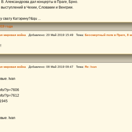
 В. Александрова дал концерты в Праге, Брно.
выступлений в Чехии, Словакии и Венгрии.
ту свату Катэрину?&qu ...
019 года
ая мировая война
Добавлено: 20 Май 2019 15:49 Тема:
Бессмертный полк в Праге, 8 м
!
ая мировая война
Добавлено: 08 Май 2019 09:47 Тема:
Re: Ivan
вые. Ivan
info/?p=7606
info/?p=7612
 1945
вые. Ivan