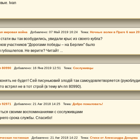
вые. Ivan
ая мировая война
Добавлено: 07 Май 2019 16:24 Тема:
Ночные волки в Прагe 6 мая 201
 стати вы так возбудились, увидали крыс из своего кубла?
ков участников "Дорогами победы – на Берлин" было
 губошлепов. Не верите? Читайт ...
п 80990
Добавлено: 16 Янв 2019 12:51 Тема:
Сослуживцы
 вонять не будет! Сей писуньковий злодій так самоудовлетворяется (рукоблуди
то встрял не в тот строй (в тему в/ч пп 80990).
п 92971
Добавлено: 21 Авг 2018 14:25 Тема:
Добро пожаловать!
ться своими воспоминаниями с сослуживцами
него срока службы. Спасибо!
ическая гостинная
Добавлено: 21 Авг 2018 14:22 Тема:
Стихи от Александра Донцова