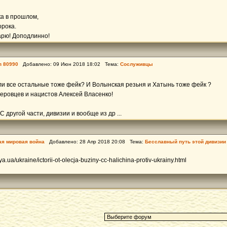
ка в прошлом,
орока.
арю! Доподлинно!
п 80990
Добавлено: 09 Июн 2018 18:02 Тема:
Сослуживцы
ли все остальные тоже фейк? И Волынская резьня и Хатынь тоже фейк ?
еровцев и нацистов Алексей Власенко!
 другой части, дивизии и вообще из др ...
ая мировая война
Добавлено: 28 Апр 2018 20:08 Тема:
Бесславный путь этой дивизии
.ua/ukraine/ictorii-ot-olecja-buziny-cc-halichina-protiv-ukrainy.html