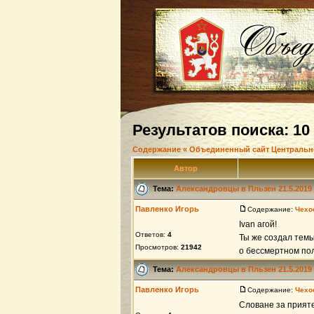
Результатов поиска: 10
Содержание « Объединенный сайт Центральн
Автор
Тема:
Александровцы в Пльзен 21.5.2019
Павленко Игорь
Содержание:
Чехо
Ivan агой!
Ответов:
4
Ты же создал темы
Просмотров:
21942
о бессмертном пол
Тема:
Александровцы в Пльзен 21.5.2019
Павленко Игорь
Содержание:
Чехо
Словане за прияте