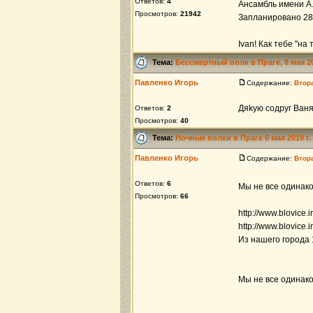
Ответов:
4
Ансамбль имени А.
Просмотров:
21942
Запланировано 28 
Ivan! Как тебе "на 
Тема:
Бессмертный полк в Праге, 8 мая 2
Павленко Игорь
Содержание:
Втор
Дяkую содруг Ваня
Ответов:
2
Просмотров:
40
Тема:
Ночные волки в Прагe 6 мая 2019 г.
Павленко Игорь
Содержание:
Втор
Ответов:
6
Мы не все одинако
Просмотров:
66
http://www.blovice.
http://www.blovice.
Из нашего города
Мы не все одинако