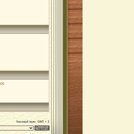
 СС
Часовой пояс: GMT + 3