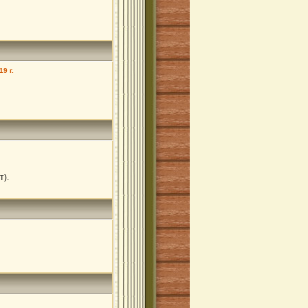
9 г.
т).