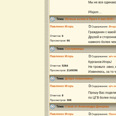
Мы не все одинако
Přejem ...
Тема:
Ночные волки в Прагe 6 мая 2019 г.
Павленко Игорь
Содержание:
Втор
Гражданин с какой
Ответов:
6
Друзей и сторонни
Просмотров:
66
намного более чем
Тема:
Сослуживцы
Павленко Игорь
Содержание:
в/ч п
Курганов Игорь!
Ответов:
5284
Не трожьте .овно,
Просмотров:
2149396
Извиняюсь, за то ч
Тема:
Добро пожаловать!
Павленко Игорь
Содержание:
в/ч п
Прошу Вас подели
Ответов:
8
по ЦГВ более позд
Просмотров:
308
Тема:
Стихи от Александра Донцова
Павленко Игорь
Содержание:
Поэт