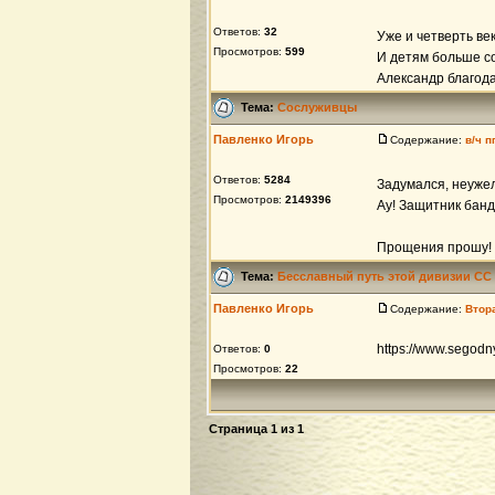
Ответов:
32
Уже и четверть ве
Просмотров:
599
И детям больше с
Александр благод
Тема:
Сослуживцы
Павленко Игорь
Содержание:
в/ч п
Ответов:
5284
Задумался, неуже
Просмотров:
2149396
Ау! Защитник банд
Прощения прошу! С
Тема:
Бесславный путь этой дивизии СС
Павленко Игорь
Содержание:
Втор
https://www.segodnya
Ответов:
0
Просмотров:
22
Страница
1
из
1