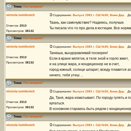
Тема:
Поговорим?
victoria tumilovich
Содержание:
Выпуск 1983 г. СШ №30, Божи Дар.
Доб
Таань, как самочувствие? Надеюсь, получше.
Ответов:
2513
Ты писала что-то про дела в юстиции. Все норм
Просмотров:
38132
Тема:
Поговорим?
victoria tumilovich
Содержание:
Выпуск 1983 г. СШ №30, Божи Дар.
Доб
Танюша, выздоравливай поскорее!
Ответов:
2513
Если в кране кипяток, в теле зной и горло жжет,
Просмотров:
38132
и на улице жара, и кондиционер не в счет,
город южный, солнце шпарит, всюду плавится ас
ничего, тебя утеш ...
Тема:
Поговорим?
victoria tumilovich
Содержание:
Выпуск 1983 г. СШ №30, Божи Дар.
Доб
Да, Таня, жара изматывает. По городу гулять и 
Ответов:
2513
купаться.
Просмотров:
38132
В основном стараюсь быть рядом с кондиционером
Тема:
Поговорим?
victoria tumilovich
Содержание:
Выпуск 1983 г. СШ №30, Божи Дар.
Доб