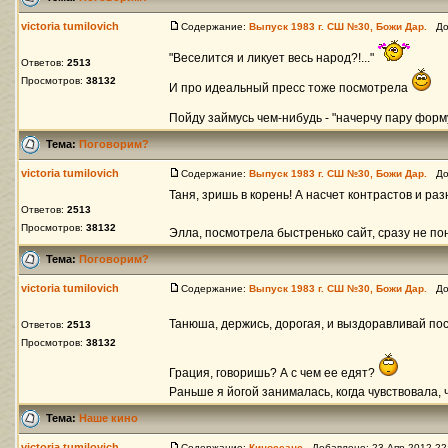
victoria tumilovich
Содержание:
Выпуск 1983 г. СШ №30, Божи Дар.
Доб
"Веселится и ликует весь народ?!..."
Ответов:
2513
Просмотров:
38132
И про идеальный пресс тоже посмотрела
Пойду займусь чем-нибудь - "начерчу пару форм
Тема:
Поговорим?
victoria tumilovich
Содержание:
Выпуск 1983 г. СШ №30, Божи Дар.
Доб
Таня, зришь в корень! А насчет контрастов и раз
Ответов:
2513
Просмотров:
38132
Элла, посмотрела быстренько сайт, сразу не поня
Тема:
Поговорим?
victoria tumilovich
Содержание:
Выпуск 1983 г. СШ №30, Божи Дар.
Доб
Танюша, держись, дорогая, и выздоравливай по
Ответов:
2513
Просмотров:
38132
Грация, говоришь? А с чем ее едят?
Раньше я йогой занималась, когда чувствовала, ч
Тема:
Наше кино
victoria tumilovich
Содержание:
Киносеанс
Добавлено: 23 Апр 2012 2