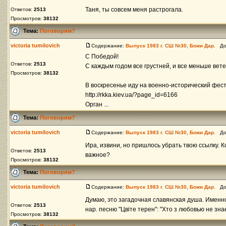
Таня, ты совсем меня растрогала.
Ответов:
2513
Просмотров:
38132
Тема:
Поговорим?
victoria tumilovich
Содержание:
Выпуск 1983 г. СШ №30, Божи Дар.
Доб
С Победой!
Ответов:
2513
С каждым годом все грустней, и все меньше вет
Просмотров:
38132
В воскресенье иду на военно-исторический фест
http://rkka.kiev.ua/?page_id=6166
Орган ...
Тема:
Поговорим?
victoria tumilovich
Содержание:
Выпуск 1983 г. СШ №30, Божи Дар.
Доб
Ира, извини, но пришлось убрать твою ссылку. 
Ответов:
2513
важное?
Просмотров:
38132
Тема:
Поговорим?
victoria tumilovich
Содержание:
Выпуск 1983 г. СШ №30, Божи Дар.
Доб
Думаю, это загадочная славянская душа. Именно
Ответов:
2513
нар. песню "Цвіте терен": "Хто з любовью не знаєт
Просмотров:
38132