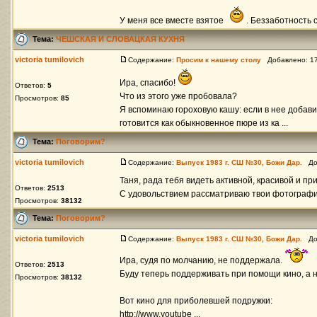
У меня все вместе взятое
. Беззаботность с
Тема:
ЧЕШСКАЯ И СЛОВАЦКАЯ КУХНЯ
victoria tumilovich
Содержание:
Просим к нашему столу
Добавлено: 17
Ира, спасибо!
Ответов:
5
Что из этого уже пробовала?
Просмотров:
85
Я вспоминаю гороховую кашу: если в нее добави
готовится как обыкновенное пюре из ка ...
Тема:
Поговорим?
victoria tumilovich
Содержание:
Выпуск 1983 г. СШ №30, Божи Дар.
Доб
Таня, рада тебя видеть активной, красивой и пр
Ответов:
2513
С удовольствием рассматриваю твои фотографии
Просмотров:
38132
Тема:
Поговорим?
victoria tumilovich
Содержание:
Выпуск 1983 г. СШ №30, Божи Дар.
Доб
Ира, судя по молчанию, не поддержала.
Ответов:
2513
Буду теперь поддерживать при помощи кино, а не
Просмотров:
38132
Вот кино для приболевшей подружки:
http://www.youtube ...