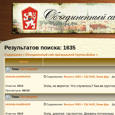
Результатов поиска: 1635
Содержание « Объединенный сайт Центральной Группы Войск »
Автор
Тема:
Поговорим?
victoria tumilovich
Содержание:
Выпуск 1983 г. СШ №30, Божи Дар.
Доб
Элла, не верится. Что случилось? Как же грустно
Ответов:
2513
Просмотров:
38132
Тема:
Поговорим?
victoria tumilovich
Содержание:
Выпуск 1983 г. СШ №30, Божи Дар.
Доб
Элла, дорогая, так грустно. Держись потихоньку
Ответов:
2513