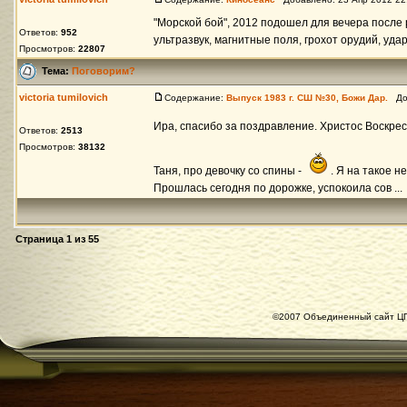
"Морской бой", 2012 подошел для вечера после 
Ответов:
952
ультразвук, магнитные поля, грохот орудий, уда
Просмотров:
22807
Тема:
Поговорим?
victoria tumilovich
Содержание:
Выпуск 1983 г. СШ №30, Божи Дар.
Доб
Ира, спасибо за поздравление. Христос Воскрес
Ответов:
2513
Просмотров:
38132
Таня, про девочку со спины -
. Я на такое н
Прошлась сегодня по дорожке, успокоила сов ...
Страница
1
из
55
©2007 Объединенный сайт ЦГ