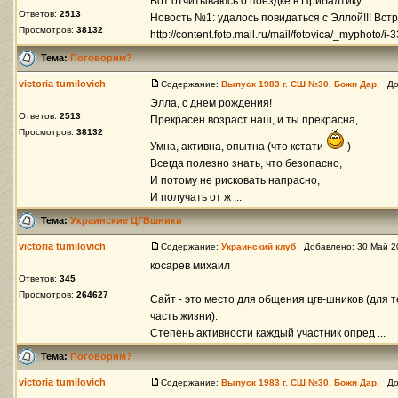
Вот отчитываюсь о поездке в Прибалтику.
Ответов:
2513
Новость №1: удалось повидаться с Эллой!!! Вст
Просмотров:
38132
http://content.foto.mail.ru/mail/fotovica/_myphoto/i-33
Тема:
Поговорим?
victoria tumilovich
Содержание:
Выпуск 1983 г. СШ №30, Божи Дар.
Доб
Элла, с днем рождения!
Ответов:
2513
Прекрасен возраст наш, и ты прекрасна,
Просмотров:
38132
Умна, активна, опытна (что кстати
) -
Всегда полезно знать, что безопасно,
И потому не рисковать напрасно,
И получать от ж ...
Тема:
Украинские ЦГВшники
victoria tumilovich
Содержание:
Украинский клуб
Добавлено: 30 Май 2
косарев михаил
Ответов:
345
Просмотров:
264627
Сайт - это место для общения цгв-шников (для тех
часть жизни).
Степень активности каждый участник опред ...
Тема:
Поговорим?
victoria tumilovich
Содержание:
Выпуск 1983 г. СШ №30, Божи Дар.
Доб