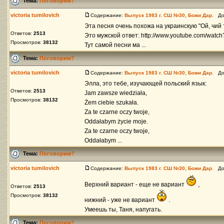
Тема:
Поговорим?
victoria tumilovich
Содержание:
Выпуск 1983 г. СШ №30, Божи Дар.
Доб
Эта песня очень похожа на украинскую "Ой, чий то
Ответов:
2513
Это мужской ответ: http://www.youtube.com/wa
Просмотров:
38132
Тут самой песни ма ...
Тема:
Поговорим?
victoria tumilovich
Содержание:
Выпуск 1983 г. СШ №30, Божи Дар.
Доб
Элла, это тебе, изучающей польский язык:
Ответов:
2513
Jam zawsze wiedziała,
Просмотров:
38132
Żem ciebie szukała.
Za te czarne oczy twoje,
Oddałabym życie moje.
Za te czarne oczy twoje,
Oddałabym ...
Тема:
Поговорим?
victoria tumilovich
Содержание:
Выпуск 1983 г. СШ №30, Божи Дар.
Доб
Верхний вариант - еще не вариант
,
Ответов:
2513
Просмотров:
38132
нижний - уже не вариант
.
Умеешь ты, Таня, напугать.
Тема:
Поговорим?