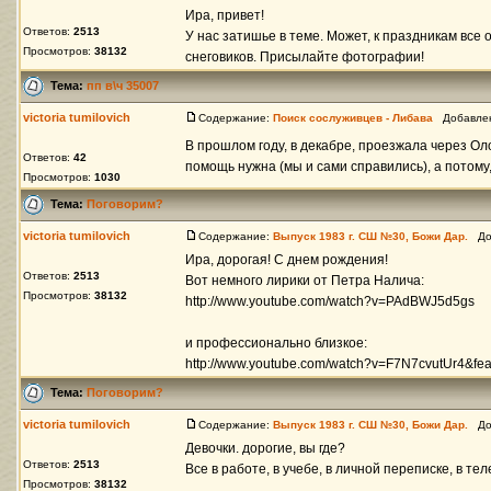
Ира, привет!
Ответов:
2513
У нас затишье в теме. Может, к праздникам все
Просмотров:
38132
снеговиков. Присылайте фотографии!
Тема:
пп в\ч 35007
victoria tumilovich
Содержание:
Поиск сослуживцев - Либава
Добавлено
В прошлом году, в декабре, проезжала через Оло
Ответов:
42
помощь нужна (мы и сами справились), а потому,
Просмотров:
1030
Тема:
Поговорим?
victoria tumilovich
Содержание:
Выпуск 1983 г. СШ №30, Божи Дар.
Доб
Ира, дорогая! С днем рождения!
Ответов:
2513
Вот немного лирики от Петра Налича:
Просмотров:
38132
http://www.youtube.com/watch?v=PAdBWJ5d5gs
и профессионально близкое:
http://www.youtube.com/watch?v=F7N7cvutUr4&featu
Тема:
Поговорим?
victoria tumilovich
Содержание:
Выпуск 1983 г. СШ №30, Божи Дар.
Доб
Девочки. дорогие, вы где?
Ответов:
2513
Все в работе, в учебе, в личной переписке, в тел
Просмотров:
38132