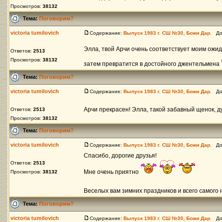
Просмотров:
38132
Тема:
Поговорим?
victoria tumilovich
Содержание:
Выпуск 1983 г. СШ №30, Божи Дар.
Доб
Элла, твой Арчи очень соответствует моим ож
Ответов:
2513
Просмотров:
38132
затем превратится в достойного джентельмена
Тема:
Поговорим?
victoria tumilovich
Содержание:
Выпуск 1983 г. СШ №30, Божи Дар.
Доб
Арчи прекрасен! Элла, такой забавный щенок, д
Ответов:
2513
Просмотров:
38132
Тема:
Поговорим?
victoria tumilovich
Содержание:
Выпуск 1983 г. СШ №30, Божи Дар.
Доб
Спасибо, дорогие друзья!
Ответов:
2513
Мне очень приятно
Просмотров:
38132
Веселых вам зимних праздников и всего самого 
Тема:
Поговорим?
victoria tumilovich
Содержание:
Выпуск 1983 г. СШ №30, Божи Дар.
Доб