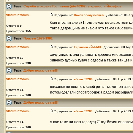
Тема:
Служба в охране Госпиталя (в/ч 40302) в крепости Йозефов
vladimir fomin
Содержание:
Поиск сослуживцев
Добавлено: 08 Апр
был в госпитале в71 году лежал месяц хотели к
Ответов:
9
такое дедовщина не знаю а что такое бабовщина 
Просмотров:
155
Тема:
Призыв 1979-1981
vladimir fomin
Содержание:
Гарнизон - ЙИЧИН
Добавлено: 08 Апр 
хочу увидеть или услышать дорогих мне хохлов з
Ответов:
16
зиненко дурных кувач с одессы а также зайцев и 
Просмотров:
230
Тема:
Добро пожаловать!!!
vladimir fomin
Содержание:
в/ч пп 89284
Добавлено: 08 Апр 2013 
шиханов не помню с какой роты . может он вспо
Ответов:
14
потом сделали спортгородок а рядом разбирали 
Просмотров:
268
Тема:
Добро пожаловать!!!
vladimir fomin
Содержание:
в/ч пп 89284
Добавлено: 07 Апр 2013 
я вас тоже ни-новг городец 71год йичин ст авто
Ответов:
14
Просмотров:
268