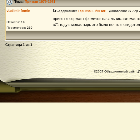
Тема:
Призыв 1979-1981
vladimir fomin
Содержание:
Гарнизон - ЙИЧИН
Добавлено: 07 Апр 
привет я сержант фомичев начальник автомасте
Ответов:
16
в71 году в монастырь это было нечто я свидетел
Просмотров:
230
Страница
1
из
1
©2007 Объединенный сайт ЦГ