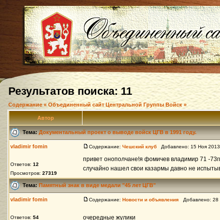
Результатов поиска: 11
Содержание « Объединенный сайт Центральной Группы Войск »
Автор
Тема:
Документальный проект о выводе войск ЦГВ в 1991 году.
vladimir fomin
Содержание:
Чешский клуб
Добавлено: 15 Ноя 2013
привет онополчане!я фомичев владимир 71 -73гг
Ответов:
12
случайно нашел свои казармы давно не испытывал
Просмотров:
27319
Тема:
Памятный знак в виде медали "45 лет ЦГВ"
vladimir fomin
Содержание:
Новости и объявления
Добавлено: 28 
очередные жулики
Ответов:
54