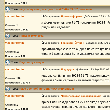
Просмотров:
1321
Тема:
ищу сослуживцев .служил в\ч47344и САП 2 дивизион
vladimir fomin
Содержание:
Правила форума
Добавлено: 28 Апр 2
я фомичев владимир 71-73ггслужил пп 89284 г йи
Ответов:
1
рядом или недалеко
Просмотров:
23422
Тема:
Призыв 1979-1981
vladimir fomin
Содержание:
Гарнизон - ЙИЧИН
Добавлено: 28 Апр 
прочитал опус какого-то андрея на сайте цгв не 
Ответов:
16
украли 1 кроны деды были уважаемы как специал
Просмотров:
230
Тема:
Ищу сослуживцев
vladimir fomin
Содержание:
Ищу друга
Добавлено: 23 Апр 2013 08
ищу своих г йичин пп 89284 71-73г нашел гришу 
Ответов:
110
фомичев бывш сержант нач автомастерской стр 1
Просмотров:
313703
Тема:
Клуб военной истории ЧНА (Миловице)
vladimir fomin
Содержание:
Чехословацкая народная армия
Добавл
привет или наздар павел я с71 по73год служил 
Ответов:
1
самая лучшая страна в мире жаль что я не могу 
Просмотров:
24202